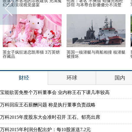
安迪上线！刘涛受邀出席巴黎时
古装最美“眉心坠”造型，她艳压
装周酷帅启程
贾静雯夺冠
首次披露与宋喆离婚内幕 杨慧：
美国迈阿密一机场出现巨型UFO
宋喆和马蓉不是同学
财经
环球
国内
宝能欲罢免整个万科董事会 业内称王石下课几率较高
万科回应王石薪酬问题 称是执行董事负责战略
万科2015年度股东大会准时召开 王石、郁亮出席
万科2015年利润分配出炉：每10股派送7.2元