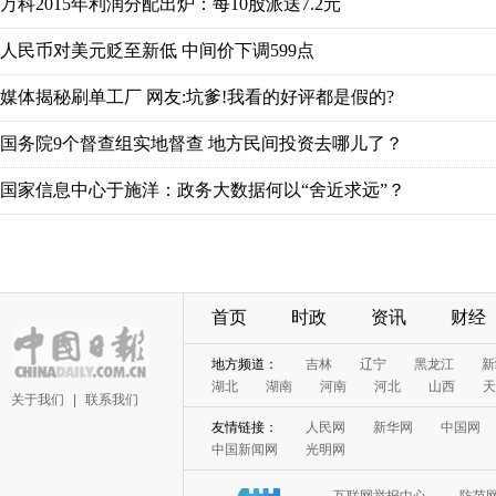
万科2015年利润分配出炉：每10股派送7.2元
人民币对美元贬至新低 中间价下调599点
媒体揭秘刷单工厂 网友:坑爹!我看的好评都是假的?
国务院9个督查组实地督查 地方民间投资去哪儿了？
国家信息中心于施洋：政务大数据何以“舍近求远”？
首页
时政
资讯
财经
地方频道：
吉林
辽宁
黑龙江
新
湖北
湖南
河南
河北
山西
天
关于我们
|
联系我们
友情链接：
人民网
新华网
中国网
中国新闻网
光明网