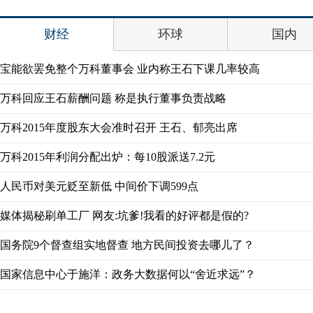
财经
环球
国内
宝能欲罢免整个万科董事会 业内称王石下课几率较高
万科回应王石薪酬问题 称是执行董事负责战略
万科2015年度股东大会准时召开 王石、郁亮出席
万科2015年利润分配出炉：每10股派送7.2元
人民币对美元贬至新低 中间价下调599点
媒体揭秘刷单工厂 网友:坑爹!我看的好评都是假的?
国务院9个督查组实地督查 地方民间投资去哪儿了？
国家信息中心于施洋：政务大数据何以“舍近求远”？