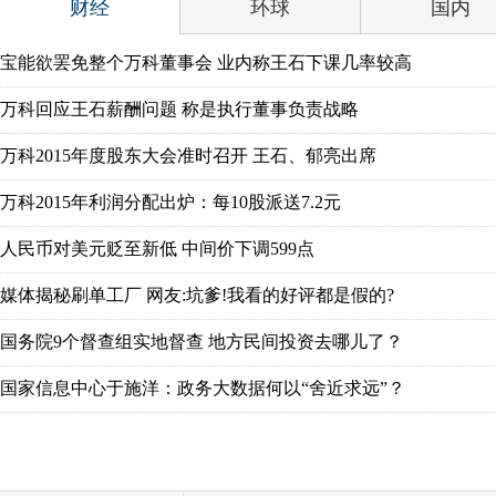
财经
环球
国内
宝能欲罢免整个万科董事会 业内称王石下课几率较高
万科回应王石薪酬问题 称是执行董事负责战略
万科2015年度股东大会准时召开 王石、郁亮出席
万科2015年利润分配出炉：每10股派送7.2元
人民币对美元贬至新低 中间价下调599点
媒体揭秘刷单工厂 网友:坑爹!我看的好评都是假的?
国务院9个督查组实地督查 地方民间投资去哪儿了？
国家信息中心于施洋：政务大数据何以“舍近求远”？