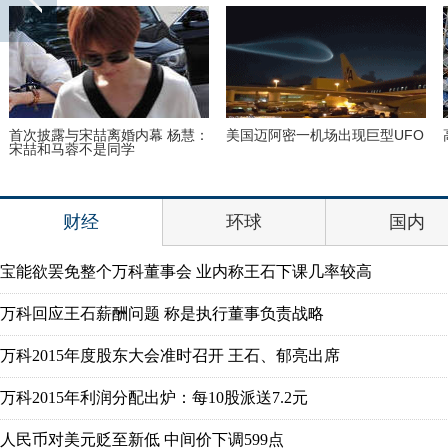
巴西：2016里约动漫节精彩上演
里约奥运会前瞻：美国男子体操
花式Cosplay美女趣味十足
队运动员媒体写真
财经
环球
国内
宝能欲罢免整个万科董事会 业内称王石下课几率较高
万科回应王石薪酬问题 称是执行董事负责战略
万科2015年度股东大会准时召开 王石、郁亮出席
万科2015年利润分配出炉：每10股派送7.2元
人民币对美元贬至新低 中间价下调599点