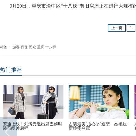
9月20日，重庆市渝中区“十八梯”老旧房屋正在进行大规
上一页
1
标签：
游客
肖像
民众
重庆
十八梯
热门推荐
丹麦小猫拥有奇异大眼 睡觉时仍
“双头姐妹”共享一个身体 已大学
半睁
毕业