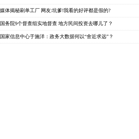
媒体揭秘刷单工厂 网友:坑爹!我看的好评都是假的?
国务院9个督查组实地督查 地方民间投资去哪儿了？
国家信息中心于施洋：政务大数据何以“舍近求远”？