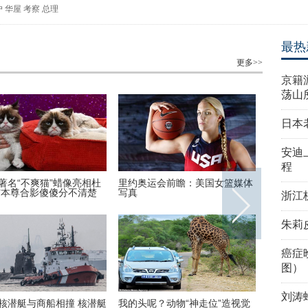
户
华屋
考察
总理
最热
更多>>
京籍
荡山
日本
安迪
程
著名“不爽猫”蜡像亮相杜
里约奥运会前瞻：美国女篮媒体
安迪上线
与本尊合影傻傻分不清楚
写真
装周酷帅
浙江
朱莉
癌症
图）
刘涛
核潜艇与商船相撞 核潜艇
我的头呢？动物“神走位”造视觉
首次披露