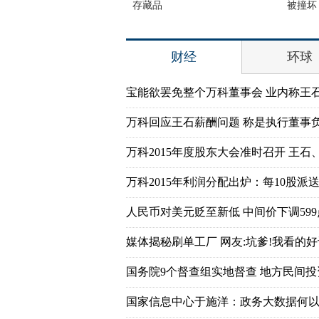
存藏品
被撞坏
财经
环球
宝能欲罢免整个万科董事会 业内称王
万科回应王石薪酬问题 称是执行董事
万科2015年度股东大会准时召开 王石
万科2015年利润分配出炉：每10股派送7
人民币对美元贬至新低 中间价下调599
媒体揭秘刷单工厂 网友:坑爹!我看的好
国务院9个督查组实地督查 地方民间
国家信息中心于施洋：政务大数据何以