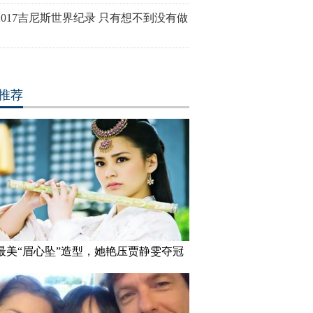
蓉不是同学
2017吉尼斯世界纪录 只有想不到没有做
推荐
最美“眉心坠”造型，她艳压贾静雯夺冠