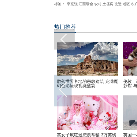
标签：
李克强
江西瑞金
农村
土坯房
改造
老区
农
热门推荐
英尺高空下的地球 没想到竟
散落世界各地的宗教建筑 充满魔
伦敦：
美丽
幻色彩呈现视觉盛宴
莎馆 
16里约奥运会和残奥会吉祥物
英女子疯狂迷恋凯蒂猫 3万英镑
英国一