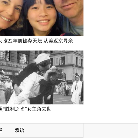
女孩22年前被弃天坛 从美返京寻亲
照“胜利之吻”女主角去世
栏
双语