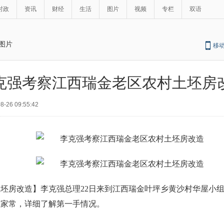
时政
资讯
财经
生活
图片
视频
专栏
双语
图片
移
克强考察江西瑞金老区农村土坯房
8-26 09:55:42
坯房改造】李克强总理22日来到江西瑞金叶坪乡黄沙村华屋小
拉家常，详细了解第一手情况。