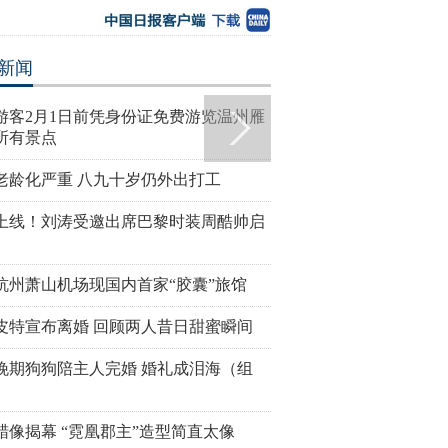
新闻
游客2月1日前凭身份证免费游览温州雁
所有景点
老龄化严重 八九十岁仍外出打工
上线！刘涛受邀出席巴黎时装周酷帅启
！刘涛受邀出席巴黎时
古装最美“眉心坠”造型，她艳压
刘涛蜡像揭
启程
贾静雯夺冠
直太像
杭州萧山机场现国内首家“胶囊”旅馆
皮特宣布离婚 回顾两人昔日甜蜜瞬间
晚期狗狗陪主人完婚 婚礼成泪海（组
蜡像揭幕 “霓凰郡主”造型简直太像
与宋喆离婚内幕 杨慧：
美国迈阿密一机场出现巨型UFO
高墙之内：