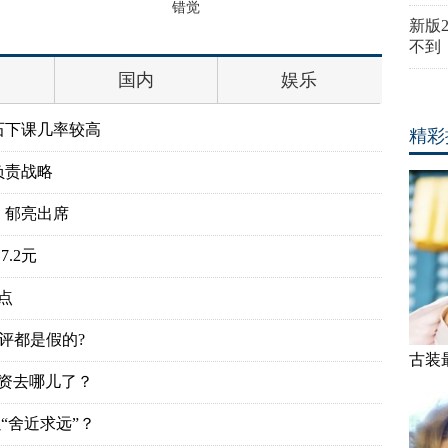
错觉
宋喆和马
新版
不到
国内
娱乐
石下课几率较高
精彩
负责战略
、郁亮出席
.2元
点
评都是假的?
古装
投资去哪儿了？
“舍近求远”？