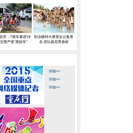
安庆：7座车塞进19
职业模特大赛美女云集青
 交警严查“黑校车”
岛 穿比基尼秀身材
详细>>
详细>>
详细>>