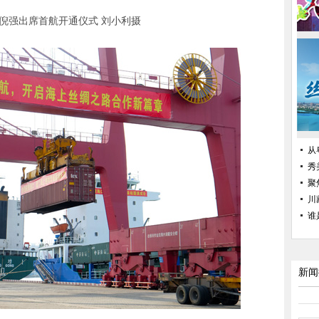
倪强出席首航开通仪式 刘小利摄
从
秀
聚
川
谁
新闻