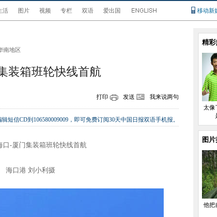
生活
图片
视频
专栏
双语
爱出国
移动新
精彩
华南地区
门集装箱班轮快线首航
打印
发送
我来说两句
太像
辑短信CD到106580009009，即可免费订阅30天中国日报双语手机报。
图片
海口港 刘小利摄
他把