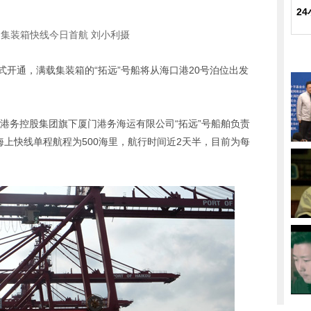
2
门集装箱快线今日首航 刘小利摄
式开通，满载集装箱的“拓远”号船将从海口港20号泊位出发
港务控股集团旗下厦门港务海运有限公司“拓远”号船舶负责
门”海上快线单程航程为500海里，航行时间近2天半，目前为每