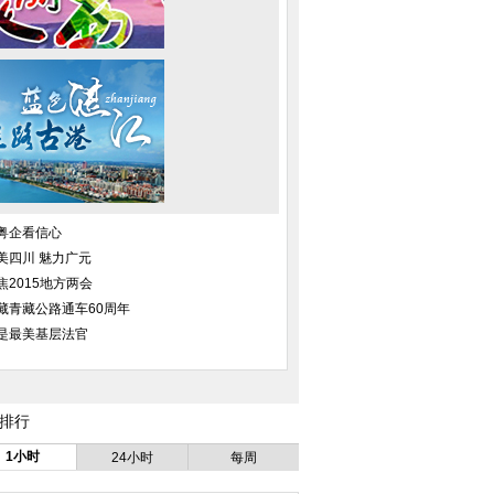
粤企看信心
美四川 魅力广元
焦2015地方两会
藏青藏公路通车60周年
是最美基层法官
排行
1小时
24小时
每周