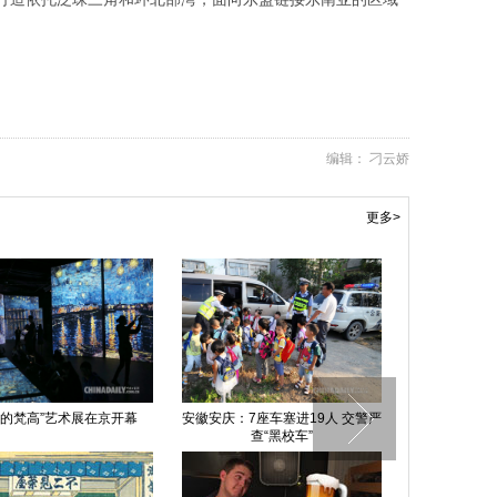
编辑： 刁云娇
更多>
”艺术展在京开幕
安徽安庆：7座车塞进19人 交警严
天才酒醉后居然设计
查“黑校车”