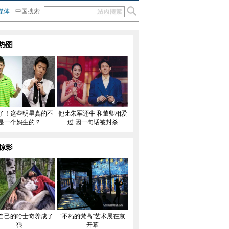
媒体
中国搜索
热图
了！这些明星真的不
他比朱军还牛 和董卿相爱
是一个妈生的？
过 因一句话被封杀
掠影
自己的哈士奇养成了
“不朽的梵高”艺术展在京
狼
开幕