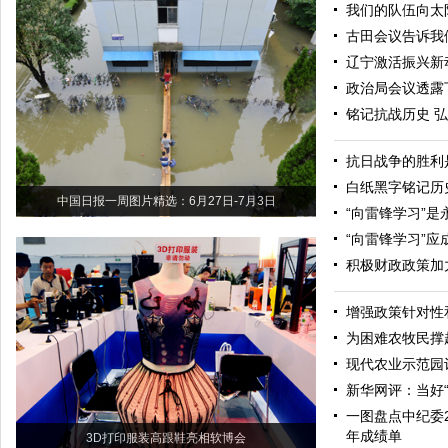
我们的队伍向太
古田会议告诉我
辽宁激活振兴新
政治局会议透露
铭记抗战历史 
抗日战争的胜利
白纸黑字铭记历
中国日报一周图片精选：6月27日-7月3日
“向雷锋学习”
“向雷锋学习”
积极财政政策加
增强政策针对性
为困难农牧民撑
现代农业示范园
新华网评：当好“
一图盘点中纪委
年成绩单
3D打印服装高跟鞋亮相软博会