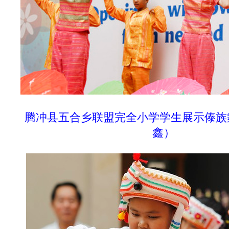
腾冲县五合乡联盟完全小学学生展示傣族
鑫
）