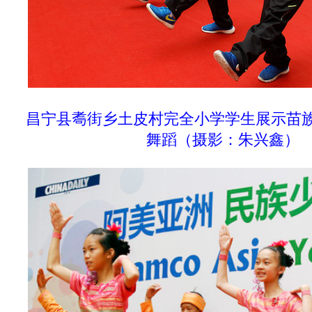
昌宁县耈街乡土皮村完全小学学生展示苗
舞蹈
（摄影：
朱兴鑫
）