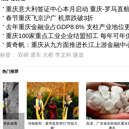
重庆意大利签证中心本月启动 重庆-罗马直航
春节重庆飞京沪广 机票跌破3折
去年重庆金融业占GDP8.6% 支柱产业地位
重庆100家重点工业企业结盟招工 每年可年
黄奇帆：重庆从九方面推进长江上游金融中
标签：
双碑
通车
大桥
李文科
隧道
热门推荐
河南新郑：黄帝故里举行“拜祖大
高清：广东省东部地区遭冰雹大风
网
典”
袭击