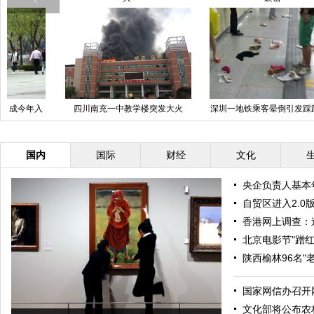
四川南充一中教学楼突发大火
深圳一地铁乘客晕倒引发踩踏 9人
北
受伤
国内
国际
财经
文化
央企负责人基本
自贸区进入2.0
香港网上调查：
北京电影节"蹭
陕西榆林96名"
国家网信办召开
文化部将公布农