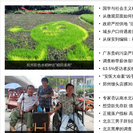
国学与社会主义
从微观层面如何
政府严控供地 “
城乡户口待遇差
从保安到编辑：
广东贵屿污染严
调查称带薪休假
杭州彩色水稻种出"稻田漫画"
63.5%受访者
"安医大命案"凶
郑州馒头店摞30
专家否认南水北
想贷款先存款 借
正规落户指标 
北京三男子辞别
北京黑摩的调查