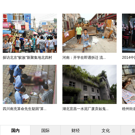
探访北京"蚁族"新聚集地北四村
河南：开学在即遇拆迁 流...
2014
四川南充算命先生疑因“算...
湖北宜昌一水泥厂废弃如鬼...
梧州街道
国内
国际
财经
文化