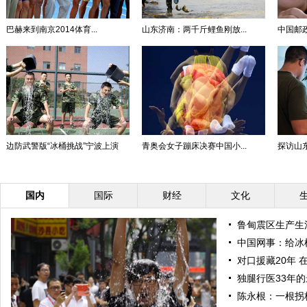
巴赫来到南京2014体育...
山东济南：两千斤鲤鱼刚放...
中国邮政
边防武警版“冰桶挑战”宁波上演
青奥会女子蹦床决赛中国小...
探访山
国内
国际
财经
文化
鲁甸震区生产生
中国网事：给冰
对口援藏20年 
独腿行医33年
陈永根：一根拐