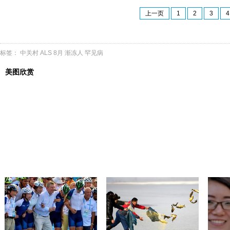
上一页
1
2
3
4
标签：
中关村
ALS
8月
渐冻人
罕见病
美图欣赏