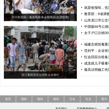
就是收报纸，也
教育部：9省调
中关村创业一条街现集体冰桶挑战(高清组图)
山东龙口市公交
中国版66号公
女子户口注销3
福建念斌投毒案
范剑平：企业有
红会回应出租备
成龙就儿子吸毒
最高法明确工伤
浙江青田洪灾过后民众自救忙
首页
国际
国内
财经
文化
生活
图片
关于我们
互联网举报中心