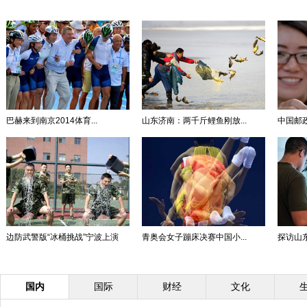
巴赫来到南京2014体育...
山东济南：两千斤鲤鱼刚放...
中国邮政
边防武警版“冰桶挑战”宁波上演
青奥会女子蹦床决赛中国小...
探访山
国内
国际
财经
文化