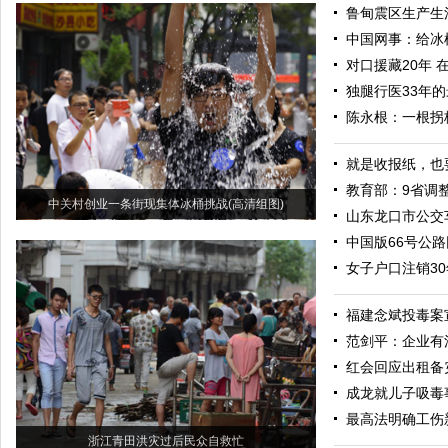
鲁甸震区生产生
中国网事：给冰
对口援藏20年 
独腿行医33年
陈永根：一根拐
就是收报纸，也
教育部：9省调
中关村创业一条街现集体冰桶挑战(高清组图)
山东龙口市公交
中国版66号公
女子户口注销3
福建念斌投毒案
范剑平：企业有
红会回应出租备
成龙就儿子吸毒
最高法明确工伤
浙江青田洪灾过后民众自救忙