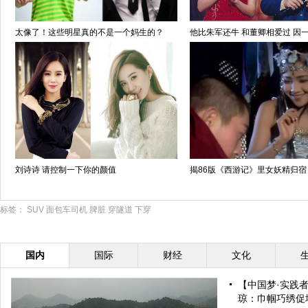
太像了！这些明星真的不是一个妈生的？
他比朱军还牛 和董卿相爱过 因
刘诗诗 请控制一下你的颜值
揭86版《西游记》里女妖精归宿
标签：
SUV
面包车司机
脾脏
穿隧道
下穿
国内
国际
财经
文化
【中国梦·实践
琼：巾帼巧绣促增