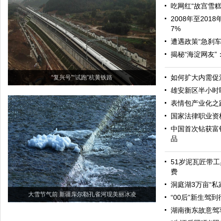
吃网红“故宫雪糕
2008年至20
7%
遭遇政策“急刹车
揭秘“海淀网友
如何扩大内需促
“复兴号”“试跑”杭黄铁路
雄安新区半小时
表情包产业化之
国家法律职业资
中国首次钻获富
品
51岁泥瓦匠带工
费
洞庭湖3万亩“私
大雪节气前 新疆库尔勒孔雀河现美丽冰凌
“00后”新生驾
湖南衡东故意驾