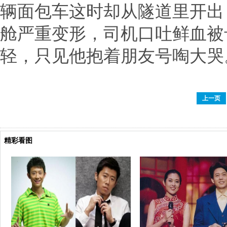
辆面包车这时却从隧道里开出
舱严重变形，司机口吐鲜血被
轻，只见他抱着朋友号啕大哭
上一页
精彩看图