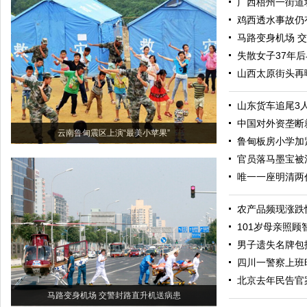
广西梧州一街道
鸡西透水事故仍
马路变身机场 
失散女子37年
山西太原街头再
山东货车追尾3
中国对外资垄断
云南鲁甸震区上演“最美小苹果”
鲁甸板房小学加
官员落马墨宝被
唯一一座明清两
农产品频现涨跌
101岁母亲照顾
男子遗失名牌包
四川一警察上班
北京去年民告官案
马路变身机场 交警封路直升机送病患