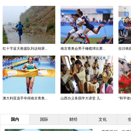
红十字蓝天救援队到达锦屏...
南京青奥会男子橄榄球比赛...
拉日铁
澳大利亚选手夺得南京青奥...
山西办义务国学大讲堂 儿...
“和平使命
国内
国际
财经
文化