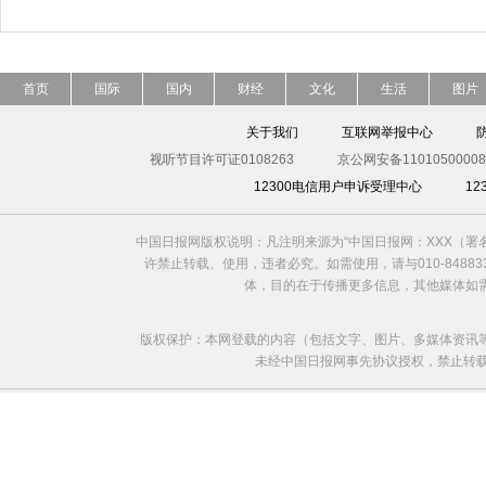
首页
国际
国内
财经
文化
生活
图片
关于我们
互联网举报中心
视听节目许可证0108263
京公网安备11010500008
12300电信用户申诉受理中心
1
中国日报网版权说明：凡注明来源为“中国日报网：XXX（
许禁止转载、使用，违者必究。如需使用，请与010-8488
体，目的在于传播更多信息，其他媒体如
版权保护：本网登载的内容（包括文字、图片、多媒体资讯
未经中国日报网事先协议授权，禁止转载使用。给