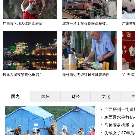
广西景区现人体彩绘表演
北京一渣土车撞倒限高桥被...
广州熊猫
凤凰古城夜景亮化重启 “...
老外街边无证练摊被城管劝停
“白天挥
国内
国际
财经
文化
广西梧州一街道
鸡西透水事故仍
马路变身机场 
失散女子37年