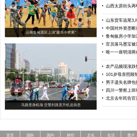
山西太原街头再
山东货车追尾3
中国对外资垄断
云南鲁甸震区上演“最美小苹果”
鲁甸板房小学加
官员落马墨宝被
唯一一座明清两
农产品频现涨跌
101岁母亲照顾
男子遗失名牌包
四川一警察上班
北京去年民告官案
马路变身机场 交警封路直升机送病患
首页
国际
国内
财经
文化
生活
图片