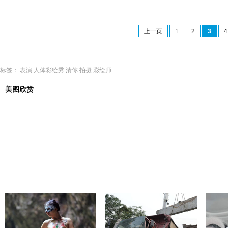
上一页
1
2
3
4
标签：
表演
人体彩绘秀
清你
拍摄
彩绘师
美图欣赏