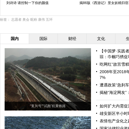
刘诗诗 请控制一下你的颜值
揭86版《西游记》里女妖精归宿
标签：
志愿者
奥会
昵称
康伟
五环
国内
国际
财经
文化
【中国梦·实践
琼：巾帼巧绣促增
吃网红“故宫雪糕
2008年至20
7%
遭遇政策“急刹车
揭秘“海淀网友
如何扩大内需促
“复兴号”“试跑”杭黄铁路
雄安新区半小时
表情包产业化之
国家法律职业资