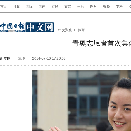
首页
时政
国际
国内
财经
文娱
生活
图片
视频
专栏
中文聚焦
>
体育
青奥志愿者首次集
新华网
隋坤
2014-07-16 17:20:08