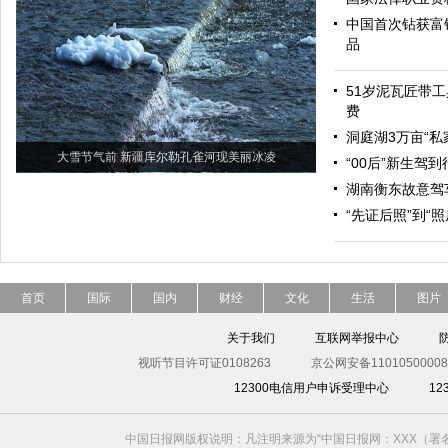
中国首次钻获富
品
51岁泥瓦匠带工
费
洞庭湖3万亩“私
大雪节气前 新疆库尔勒孔雀河现美丽冰凌
“00后”新生驾
湖南衡东故意驾
“先证后照”到“
首页
国际
国内
财经
文化
生活
图片
关于我们
互联网举报中心
视听节目许可证0108263
京公网安备11010500008
12300电信用户申诉受理中心
1
中国日报网版权说明：凡注明来源为“中国日报网：XXX（