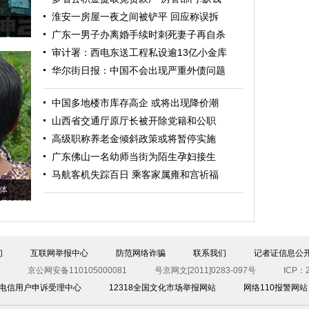
淮安一房屋一夜之间被铲平 回应称误拆
广东一男子办离婚手续时刺死妻子再自杀
审计署：西电东送工程私设逾13亿小金库
华尔街日报：中国不会出现严重外债问题
中国多地楼市库存高企 或将出现降价潮
山西省交通厅原厅长被开除党籍和公职
高级职称养老金倾斜政策或将暂停实施
广东佛山一名幼师当街为陌生孕妇接生
马航客机失踪百日 乘客家属雍和宫祈福
体
们
互联网举报中心
防范网络诈骗
联系我们
记者证信息公
京公网安备110105000081
号京网文[2011]0283-097号
ICP：2
00电信用户申诉受理中心
12318全国文化市场举报网站
网络110报警网站