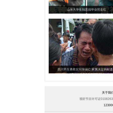
山东大学生拍恶搞毕业照走红
四川男生勇救女同学溺亡 家属决定捐献遗
关于我
视听节目许可证0108263
123