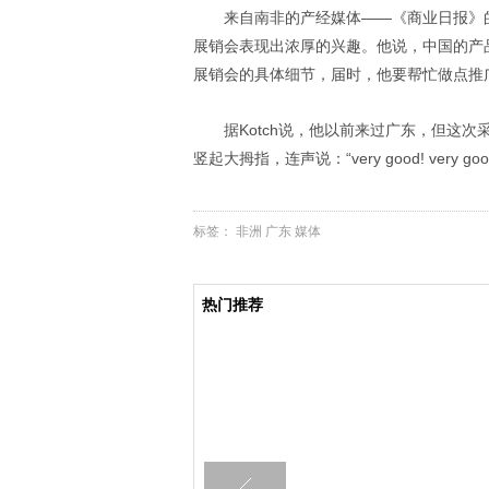
来自南非的产经媒体——《商业日报》的资深编
展销会表现出浓厚的兴趣。他说，中国的产
展销会的具体细节，届时，他要帮忙做点推
据Kotch说，他以前来过广东，但这
竖起大拇指，连声说：“very good! very goo
标签：
非洲
广东
媒体
热门推荐