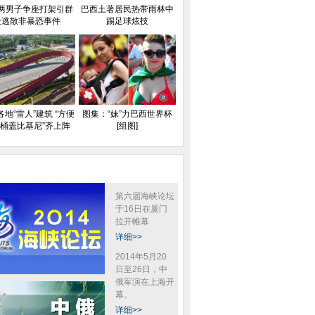
两男子争座打架引群
巴西土著居民热带雨林中
众逃散非暴恐事件
踢足球炫技
地“雷人”建筑 “方便
图集：“妹”力巴西世界杯
桶盖比基尼”齐上阵
[组图]
第六届海峡论坛
于16日在厦门
拉开帷幕
详细>>
2014年5月20
日至26日，中
俄军演在上海开
幕。
详细>>