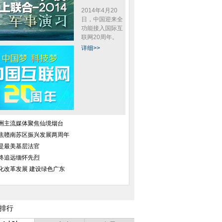
2014年4月20
日，中国迎来全
功能接入国际互
联网20周年。
详细>>
洲主流媒体聚焦仙境烟台
焦赣南苏区振兴发展两周年
是最美基层法官
终追远缅怀先烈
化改革发展 建设绿色广东
排行