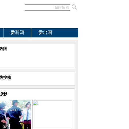
爱新闻
爱出国
热图
热搜榜
掠影