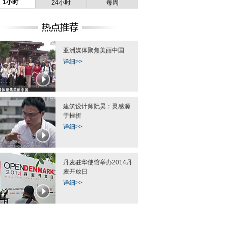
1小时
24小时
每周
亚洲媒体聚焦美丽中国
详细>>
建筑设计师阮昊：灵感源
于挫折
详细>>
丹麦驻华使馆举办2014丹
麦开放日
详细>>