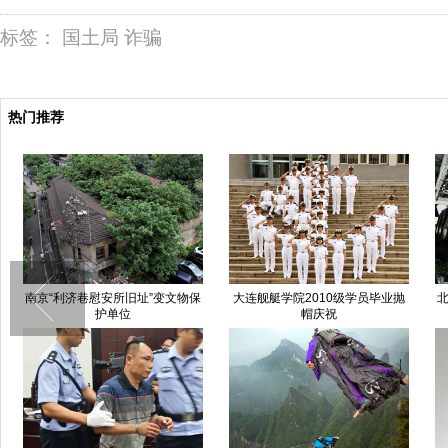
标签：
国土局
诈骗
热门推荐
南京“利济巷慰安所旧址”变文物保
大连舰艇学院2010级学员毕业抛
北
护单位
帽庆祝