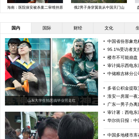
海南：医院保安被杀案二审维持原
俄2男子身穿翼装从中国天门山
判被告死刑
1400米高处跳下
国内
国际
财经
文化
中国省份形象危
95.1%受访者
楼市不可能崩盘
审计揭示西电东
中储粮吉林分公
多省公积金提取
淮安一房屋一夜
山东大学生拍恶搞毕业照走红
广东一男子办离
审计署：西电东
华尔街日报：中
中国多地楼市库