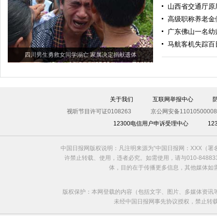
山西省交通厅原
高级职称养老金
广东佛山一名幼
马航客机失踪百
四川男生勇救女同学溺亡 家属决定捐献遗体
关于我们
互联网举报中心
视听节目许可证0108263
京公网安备11010500008
12300电信用户申诉受理中心
1
中国日报网版权说明：凡注明来源为“中国日报网：XXX（
许禁止转载、使用，违者必究。如需使用，请与010-8488
体，目的在于传播更多信息，其他媒体如
版权保护：本网登载的内容（包括文字、图片、多媒体资讯
未经中国日报网事先协议授权，禁止转载使用。给