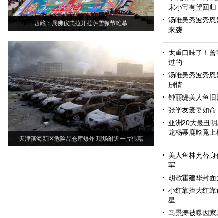
宋小宝有望回归
汤唯吴秀波秀恩
西藏：展佛仪式拉开拉萨雪顿节帷幕
来袭
太重口味了！曾
过的
汤唯吴秀波秀恩爱
剧情
钟丽缇美人鱼旧照
张学友爱妻如命
亚洲20大最丑
龙杨幂鹿晗竟上
天津滨海新区危险品仓库爆炸 现场附近一片狼藉
美人鱼林允替身
军
胡歌霍建华封面大
小红靠捧大红靠
星
马景涛被曝因家