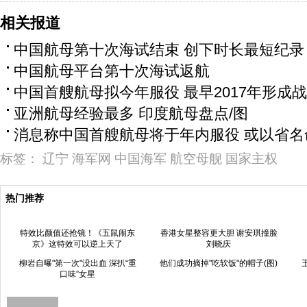
相关报道
中国航母第十次海试结束 创下时长最短纪录
中国航母平台第十次海试返航
中国首艘航母拟今年服役 最早2017年形成
亚洲航母经验最多 印度航母盘点/图
消息称中国首艘航母将于年内服役 或以省名
标签：
辽宁
海军网
中国海军
航空母舰
国家主权
热门推荐
特效比颜值还抢镜！《五鼠闹东
香港女星整容更大胆 谢安琪撞脸
京》这特效可以逆上天了
刘晓庆
柳岩自曝"第一次"没出血 深扒“重
他们成功摘掉"吃软饭"的帽子(图)
口味”女星