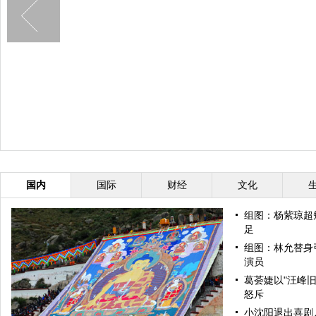
国内
国际
财经
文化
组图：杨紫琼超
足
组图：林允替身
演员
葛荟婕以"汪峰旧
怒斥
小沈阳退出喜剧