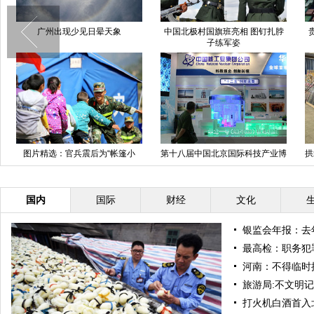
广州出现少见日晕天象
中国北极村国旗班亮相 图钉扎脖
子练军姿
图片精选：官兵震后为“帐篷小
第十八届中国北京国际科技产业博
拱
学”送关爱
览会今日开幕
国内
国际
财经
文化
银监会年报：去
最高检：职务犯
河南：不得临时
旅游局:不文明
打火机白酒首入