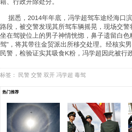
籍、行政开除处分。
据悉，2014年年底，冯学超驾车途经海口
路段，被交警发现其所驾车辆摇晃，现场交警
坐在驾驶位上的男子神情恍惚，鼻子遗留白色
驾”，将其带往金贸派出所移交处理。经核实
民警，检验证实其吸食K粉，冯学超因此被行政
标签：
民警
交警
双开
冯学超
毒驾
热门推荐