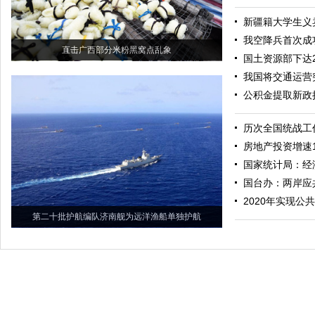
新疆籍大学生义
我空降兵首次成
直击广西部分米粉黑窝点乱象
国土资源部下达2
我国将交通运营
公积金提取新政
历次全国统战工
房地产投资增速
国家统计局：经
国台办：两岸应
2020年实现公
第二十批护航编队济南舰为远洋渔船单独护航