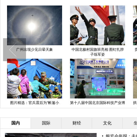
出现少见日晕天象
中国北极村国旗班亮相 图钉扎脖
贵州警方摧毁跨省
子练军姿
物品摆
：官兵震后为“帐篷小
第十八届中国北京国际科技产业博
拱北海关破获全国
学”送关爱
览会今日开幕
列
国内
国际
财经
文化
银监会年报：去