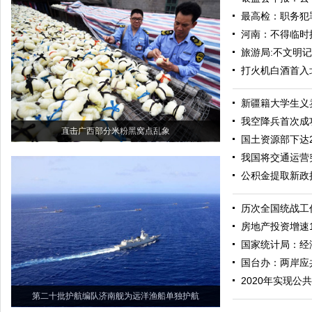
最高检：职务犯
河南：不得临时
旅游局:不文明
打火机白酒首入
新疆籍大学生义
我空降兵首次成
直击广西部分米粉黑窝点乱象
国土资源部下达2
我国将交通运营
公积金提取新政
历次全国统战工
房地产投资增速
国家统计局：经
国台办：两岸应
2020年实现公
第二十批护航编队济南舰为远洋渔船单独护航