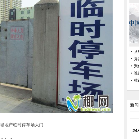
从
秀
聚
谁
推
新闻
城地产临时停车场大门
2