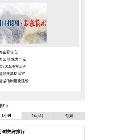
粤企看信心
美四川 魅力广元
焦2015地方两会
是最美基层法官
进诚信制度化建设
排行
1小时
24小时
每周
4小时热评排行