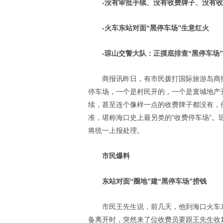
-没有审批手续、没有收费牌子、没有
-火车东站对面“黑停车场”生意红火
-琼山交警大队：正摸底排查“黑停车场
商报讯昨日，有市民拨打国际旅游岛商
停车场，一个是村民开的，一个是寰城地产开
续，甚至连个像样一点的收费牌子都没有，
准，堪称海口史上最另类的“收费停车场”
将统一上报处理。
市民爆料
东站对面“圈地”建“黑停车场”捞钱
市民王先生说，前几天，他到海口火车
备离开时，突然来了位收费员要跟王先生收