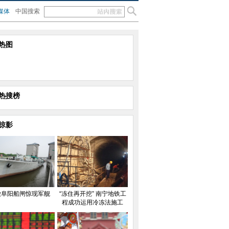
媒体
中国搜索
热图
热搜榜
掠影
徽阜阳船闸惊现军舰
“冻住再开挖” 南宁地铁工
程成功运用冷冻法施工