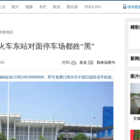
生活
图片
视频
专栏
双语
爱出国
移动新
精彩
华南地区
火车东站对面停车场都姓“黑”
新闻
:40
打印
发送
我来说两句
图片
辑短信CD到106580009009，即可免费订阅30天中国日报双语手机报。
安