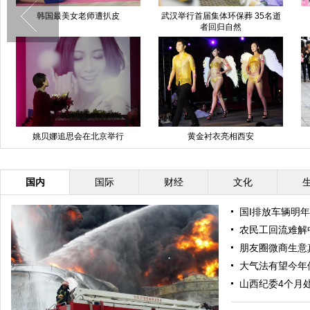
韩国最美女老师遭扒皮
武汉举行首届集体环保葬 35名逝
者回归自然
姚贝娜追思会在北京举行
黄金衬衣亮相西安
国内
国际
财经
文化
国I排放车辆明年
农民工回流难解
朋友圈微商生意
大气法有望今年
山西纪委4个月处