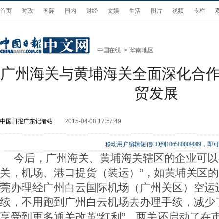
首页
时政
国际
国内
财经
文娱
生活
图片
视频
专栏
中国在线
>
华南地区
广州海关与黄埔海关全面深化合作
贸发展
中国日报广东记者站
2015-04-08 17:57:49
移动用户编辑短信CD到106580009009
今后，广州海关、黄埔海关辖区的企业可以
关，机场、港口提货（装运）”，如黄埔关区
莞办理经广州白云国际机场（广州关区）空运
续，不用跑到广州白云机场去办理手续，减少
享受到更多通关改革“红利”。两关还启动了在