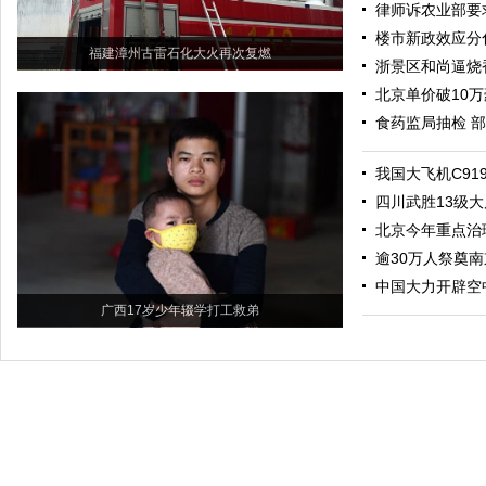
律师诉农业部要
楼市新政效应分
福建漳州古雷石化大火再次复燃
浙景区和尚逼烧
北京单价破10
食药监局抽检 
我国大飞机C91
四川武胜13级大
北京今年重点治理
逾30万人祭奠
中国大力开辟空
广西17岁少年辍学打工救弟