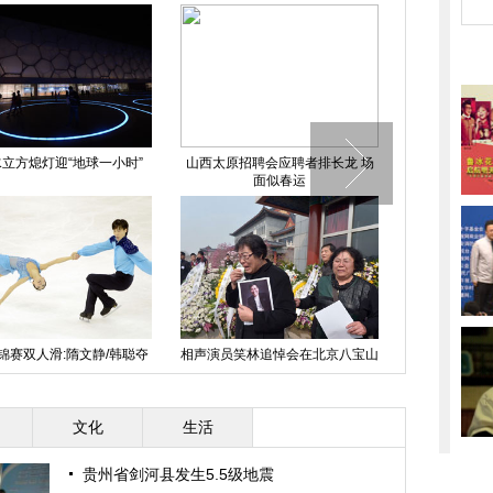
子街头“自杀式碰瓷”(组图)
安徽老人垂钓巢湖钓到世界珍稀鱼
花样滑冰
类“匙吻鲟”
院艺考 老师阅卷如“扫雷”
安徽亳州：集中销毁1200多个假
南京鸡鸣古刹
车牌
军”
文化
生活
贵州省剑河县发生5.5级地震