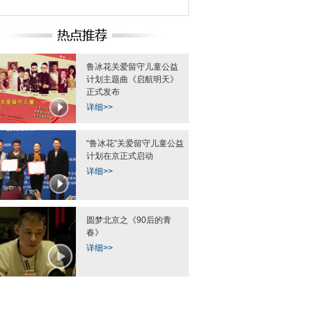
鲁冰花关爱留守儿童公益
计划主题曲《启航明天》
正式发布
世锦赛在上海落幕
湖南张家界：“蜘蛛侠”1400米悬崖
山东青岛频现雾
详细>>
绝壁上捡垃圾 引游客围观
“鲁冰花”关爱留守儿童公益
计划在京正式启动
详细>>
圆梦北京之《90后的青
樱花盛开 “赏樱大
北京男子用“肉卷鲜花”求婚成功
非遗进校园 千名藏
春》
挤爆整条道
谐课间
详细>>