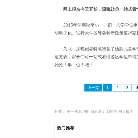
网上报名今天开始，深晚让你一站式看
2015年深圳秋季小一、初一入学学位
明电子化、试行大学区等各种新政策值得家
为此，深晚记者特意准备了适龄儿童学
速览表，家长们可一站式看懂各区学位申请
始抢！学！位！吧！
上一页
1
2
3
标签：
小一
教育均衡
白石龙
计划招生
网上报名
热门推荐