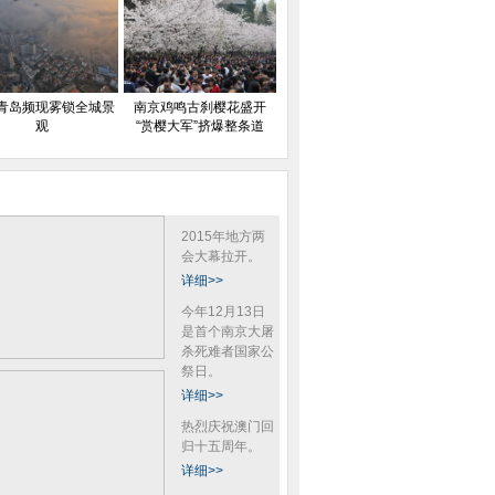
青岛频现雾锁全城景
南京鸡鸣古刹樱花盛开
观
“赏樱大军”挤爆整条道
2015年地方两
会大幕拉开。
详细>>
今年12月13日
是首个南京大屠
杀死难者国家公
祭日。
详细>>
热烈庆祝澳门回
归十五周年。
详细>>