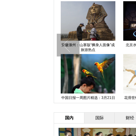
山西太原招聘会应聘者排长龙 场
重庆现“裸晒族” 长江边沙滩上晒太
成都男
面似春运
阳
相声演员笑林追悼会在北京八宝山
网曝江苏一老人被扔到野外等死
中国美
举行
奄奄一息
国内
国际
财经