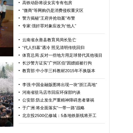
高铁动卧将设女宾专有包房
"微商"等网购仍是消费侵权重灾区
警方揭秘"王府井抢劫案"布警
专家:强奸罪对象应改为“他人”
云南省永善县教育局局长坠亡
“代人扫墓”遇冷 照见清明传统回归
体育总局:反对一些地方用足球替代其他项目
长沙警方证实"广州区伯"因嫖娼被行拘
教育部:中小学三科教材2015年不换版本
李强:中国金融版图将出现一块"浙江高地"
河南省驻马店市回应环保部约谈
公安部:防止发生严重精神障碍患者肇祸
于广洲:将全面落实"一带一路"战略
北京投2500亿修城：5条地铁新线将开工