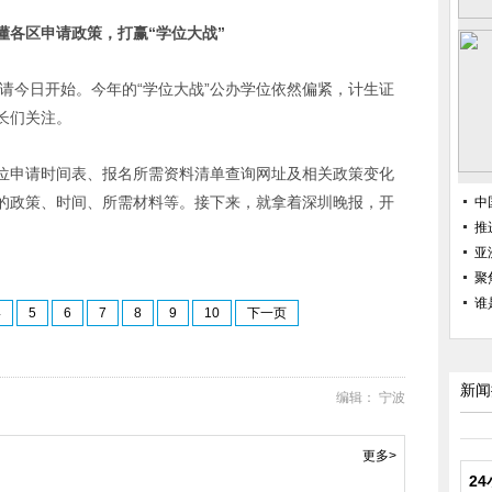
懂各区申请政策，打赢“学位大战”
申请今日开始。今年的“学位大战”公办学位依然偏紧，计生证
长们关注。
位申请时间表、报名所需资料清单查询网址及相关政策变化
的政策、时间、所需材料等。接下来，就拿着深圳晚报，开
中
推
亚
聚
谁
4
5
6
7
8
9
10
下一页
新闻
编辑： 宁波
更多>
2