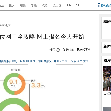
生活
图片
视频
专栏
双语
爱出国
移动新
精彩
华南地区
位网申全攻略 网上报名今天开始
新闻
打印
发送
我来说两句
图片
辑短信CD到106580009009，即可免费订阅30天中国日报双语手机报。
花样