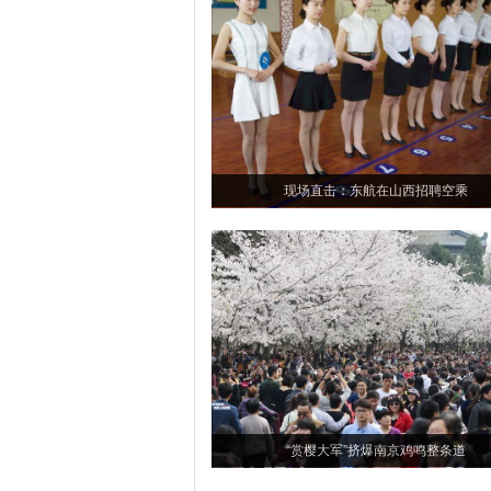
现场直击：东航在山西招聘空乘
“赏樱大军”挤爆南京鸡鸣整条道