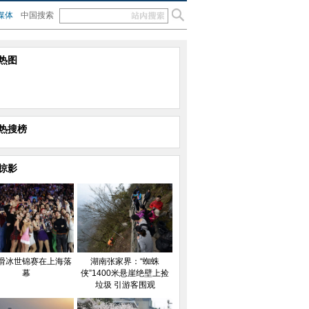
媒体
中国搜索
热图
热搜榜
掠影
滑冰世锦赛在上海落
湖南张家界：“蜘蛛
幕
侠”1400米悬崖绝壁上捡
垃圾 引游客围观