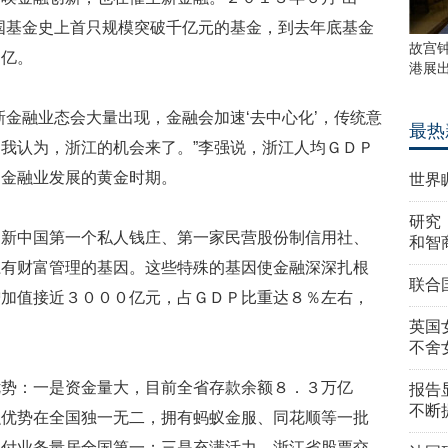
国基金史上首只规模突破千亿元的基金，到去年底基金
故宫
５亿。
港展
新金融业态会大量出现，金融会加速‘去中心化’，传统意
最热
我认为，浙江的机会来了。”李强说，浙江人均ＧＤＰ
是金融业发展的黄金时期。
世界
研究
过新中国第一个私人钱庄、第一家民营股份制信用社、
和智
江有财富管理的基因。这些特殊的基因使金融深深扎根
联合
增加值接近３０００亿元，占ＧＤＰ比重达８％左右，
英国
不舍
优势：一是资金量大，目前全省存款余额８．３万亿
报告
不断
融优势在全国独一无二，拥有蚂蚁金服、同花顺等一批
支付业务量居全国第一；三是充满活力，浙江省股票交