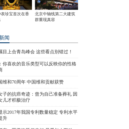
钟表珍宝首次在香
北京中轴线第二大建筑
出
群重现真容
新闻
瞩目上合青岛峰会 这些看点别错过！
：你喜欢的音乐类型可以反映你的性格
商
国维和70周年 中国维和贡献获赞
女子的抗癌奇迹：曾为自己准备葬礼 因
女儿才积极治疗
显示2017年我国专利数量稳定 专利水平
提升