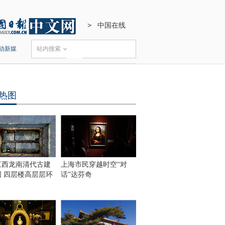
>
中国在线
动新媒
站内搜索
热图
江西龙南清代古建
上海市民穿越时空“对
围 四层楼高层层环
话”达芬奇