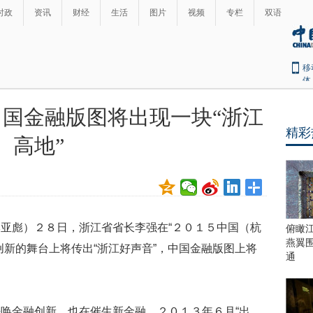
时政
资讯
财经
生活
图片
视频
专栏
双语
移
体
国金融版图将出现一块“浙江
精彩
高地”
亚彪）２８日，浙江省省长李强在“２０１５中国（杭
俯瞰
燕翼
创新的舞台上将传出“浙江好声音”，中国金融版图上将
通
唤金融创新，也在催生新金融。２０１３年６月“出