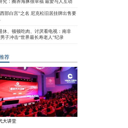
研究：圈养海豚很幸福 最爱与人互动
“西部白宫”之名 尼克松旧居挂牌出售要
亿
岁退休、顿顿吃肉、讨厌看电视：南非
4岁男子冲击“世界最长寿老人”纪录
推荐
代大讲堂