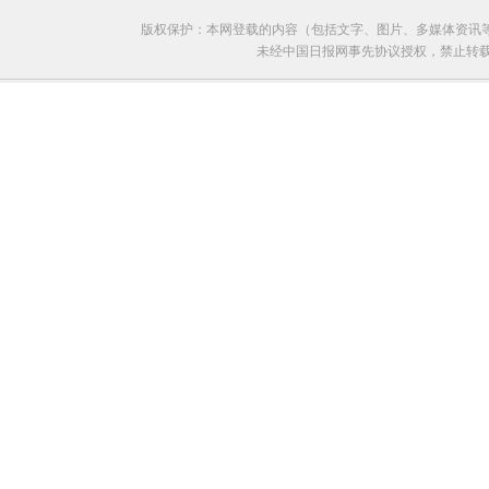
版权保护：本网登载的内容（包括文字、图片、多媒体资讯
未经中国日报网事先协议授权，禁止转载使用。给