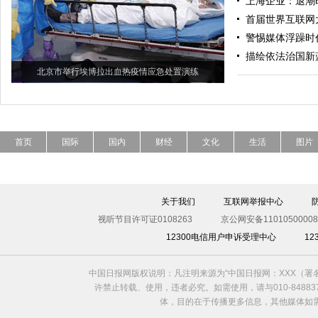
上海企业：退潮
首届世界互联网
警惕媒体浮躁时
描绘依法治国新
北京市举行埃博拉出血热疫情应急处置演练
首页
国际
国内
财经
文化
生活
图片
关于我们
互联网举报中心
视听节目许可证0108263
京公网安备11010500008
12300电信用户申诉受理中心
1
中国日报网版权说明：凡注明来源为“中国日报网：XXX（
许禁止转载、使用，违者必究。如需使用，请与010-8488
体，目的在于传播更多信息，其他媒体如