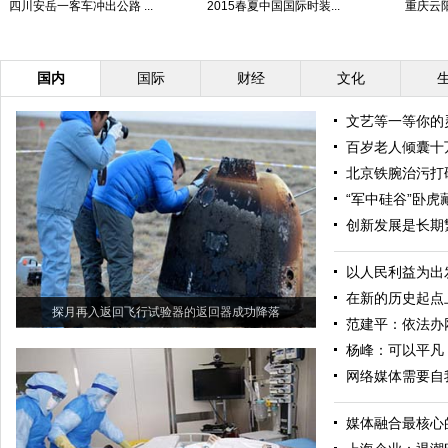
四川安岳一客车冲出公路 ...
2015春夏中国国际时装...
重庆云阳
国内
国际
财经
文化
文艺等一等你的
百岁老人倾囊十
北京铁腕治污打
“军中硅谷”卧虎
创新发展是长期
以人民利益为出
在新的历史起点
探月再入返回飞行试验器的返回器成功降落
范建平：依法办
杨峰：可以平凡
网络媒体需要自
媒体融合最核心