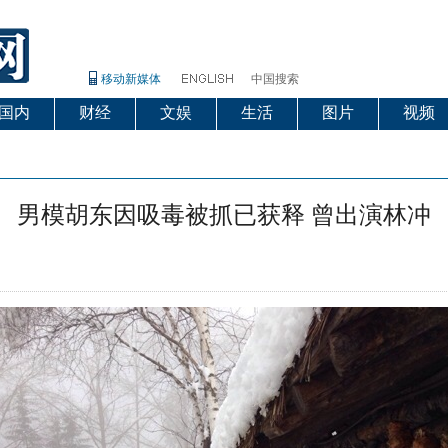
移动新媒体
中国搜索
国内
财经
文娱
生活
图片
视频
男模胡东因吸毒被抓已获释 曾出演林冲