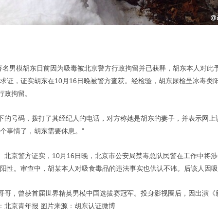
内著名男模胡东日前因为吸毒被北京警方行政拘留并已获释，胡东本人对此
求证，证实胡东在10月16日晚被警方查获。经检验，胡东尿检呈冰毒类
行政拘留。
下的号码，拨打了其经纪人的电话，对方称她是胡东的妻子，并表示网上
个事情了，胡东需要休息。”
北京警方证实，10月16日晚，北京市公安局禁毒总队民警在工作中将涉
类阳性。审查中，胡某本人对吸食毒品的违法事实也供认不讳。后该人因
哥哥，曾获首届世界精英男模中国选拔赛冠军。投身影视圈后，因出演《新
：北京青年报 图片来源：胡东认证微博