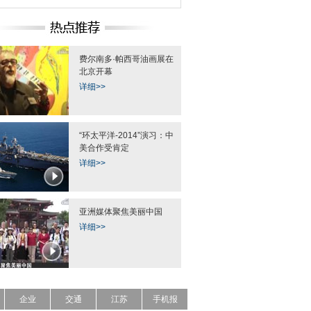
费尔南多·帕西哥油画展在
北京开幕
详细>>
“环太平洋-2014”演习：中
美合作受肯定
详细>>
亚洲媒体聚焦美丽中国
详细>>
企业
交通
江苏
手机报