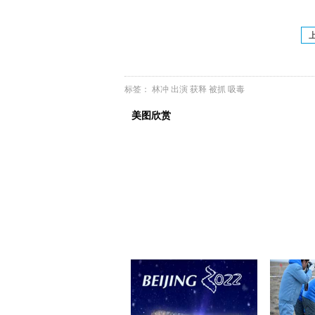
标签：
林冲
出演
获释
被抓
吸毒
美图欣赏