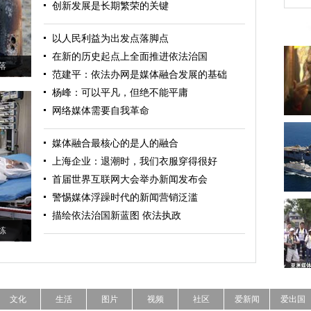
创新发展是长期繁荣的关键
以人民利益为出发点落脚点
在新的历史起点上全面推进依法治国
落
范建平：依法办网是媒体融合发展的基础
杨峰：可以平凡，但绝不能平庸
网络媒体需要自我革命
媒体融合最核心的是人的融合
上海企业：退潮时，我们衣服穿得很好
首届世界互联网大会举办新闻发布会
警惕媒体浮躁时代的新闻营销泛滥
描绘依法治国新蓝图
依法执政
练
文化
生活
图片
视频
社区
爱新闻
爱出国