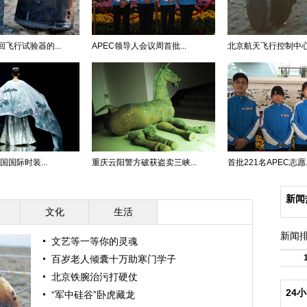
飞行试验器的...
APEC领导人会议周首批...
北京航天飞行控制中心遥
国国际时装...
重庆云阳警方破获盗卖三峡...
首批221名APEC志愿..
新闻
文化
生活
新闻
文艺等一等你的灵魂
百岁老人倾囊十万助寒门学子
北京铁腕治污打硬仗
24
“军中硅谷”卧虎藏龙