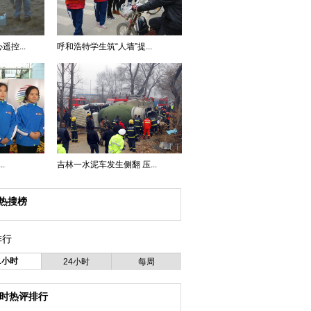
控...
呼和浩特学生筑“人墙”提...
.
吉林一水泥车发生侧翻 压...
热搜榜
排行
1小时
24小时
每周
小时热评排行