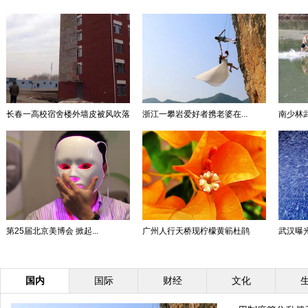
长春一高校宿舍楼外墙皮被风吹落
浙江一攀岩爱好者携老婆在...
南少林
第25届北京美博会 掀起...
广州人行天桥现柠檬黄簕杜鹃
武汉曝光“
国内
国际
财经
文化