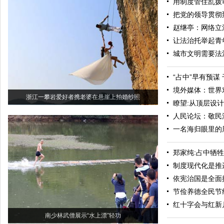
用制度管住乱拨
把党的领导贯彻
赵继亭：网络立
让法治托举起青
城市文明需要法
“占中”早有预谋
境外媒体：世界
浙江一攀岩爱好者携老婆在悬崖上拍婚纱照
瞭望:从顶层设计
人民论坛：敬民
一名海归眼里的
郑家纯:占中牺
制度现代化是推
依宪治国是全面
节俭养德全民节
红十字会与红新
南少林武僧展示“水上漂”轻功