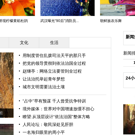
桥现柠檬黄簕杜鹃
武汉曝光“90后”消防员...
朝鲜族农乐舞
新闻
文化
生活
新闻
用制度管住乱拨司法天平的那只手
把党的领导贯彻到依法治国全过程
赵继亭：网络立法要管到全过程
24
让法治托举起青年梦想
城市文明需要法治土壤
“占中”早有预谋 千人曾受抗争特训
境外媒体：世界对中国增速放缓不担心
照
瞭望:从顶层设计“依法治国”整体方略
人民论坛：敬民深处见肝胆
一名海归眼里的周小平