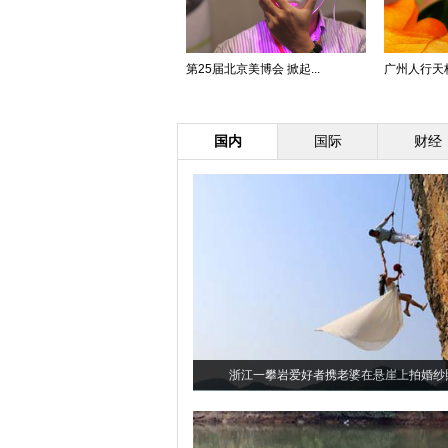
第25届北京美博会 掀起...
广州人行天
国内
国际
财经
浙江一攀岩爱好者携老婆在悬崖上拍婚纱