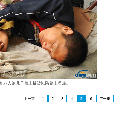
孙兆红老人给儿子盖上棉被以防路上着凉。
上一页
1
2
3
4
5
6
下一页