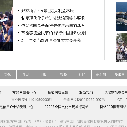
郑家纯:占中牺牲港人利益不民主
制度现代化是推进依法治国核心要求
依宪治国是全面推进依法治国的基石
节俭养德全民节约 绿行中国播种文明
红十字会与红新月会亚太大会开幕
文化
生活
图片
视频
社区
爱新闻
爱出国
们
互联网举报中心
防范网络诈骗
联系我们
记者证信息公
京公网安备110105000081
号京网文[2011]0283-097号
ICP：2
00电信用户申诉受理中心
12318全国文化市场举报网站
网络110报警网站
明来源为“中国日报网：XXX（署名）”，除与中国日报网签署内容授权协议的网站外