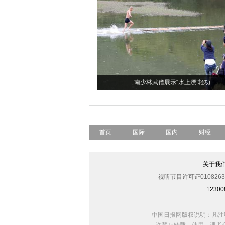
南少林武僧展示“水上漂”轻功
首页
国际
国内
财经
关于我
视听节目许可证0108263
123
中国日报网版权说明：凡注