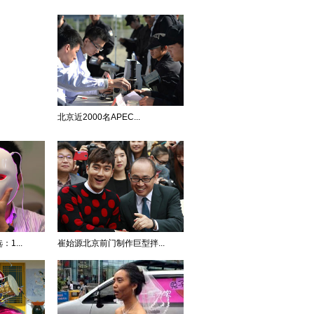
北京近2000名APEC...
1...
崔始源北京前门制作巨型拌...