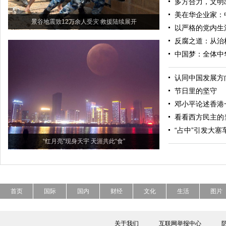
多方合力，文明
美在华企业家：
景谷地震致12万余人受灾 救援陆续展开
以严格的党内生
反腐之道：从治
中国梦：全体中
认同中国发展方
节日里的坚守
邓小平论述香港
看看西方民主的
“占中”引发大
“红月亮”现身天宇 天涯共此“食”
首页
国际
国内
财经
文化
生活
图片
关于我们
互联网举报中心