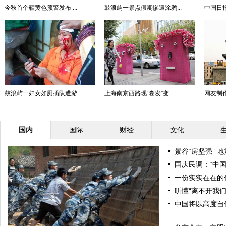
今秋首个霾黄色预警发布 ...
鼓浪屿一景点假期惨遭涂鸦...
中国日报
鼓浪屿一妇女如厕插队遭游...
上海南京西路现“卷发”变...
网友制作
国内
国际
财经
文化
景谷“房坚强” 地
国庆民调：“中国
一份实实在在的
听懂“离不开我们
中国将以高度自