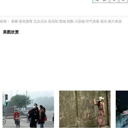
标签：
雾霾
黄色预警
北京北站
高清组
围城
指数
污染物
空气质量
观光
图片来源
美图欣赏