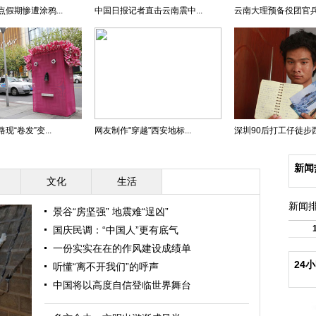
假期惨遭涂鸦...
中国日报记者直击云南震中...
云南大理预备役团官兵助
“卷发”变...
网友制作"穿越"西安地标...
深圳90后打工仔徒步西藏
新闻
文化
生活
新闻
景谷“房坚强” 地震难“逞凶”
国庆民调：“中国人”更有底气
一份实实在在的作风建设成绩单
24
听懂“离不开我们”的呼声
中国将以高度自信登临世界舞台