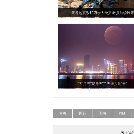
景谷地震致12万余人受灾 救援陆续展开
“红月亮”现身天宇 天涯共此“食”
首页
国际
国内
财经
关于我