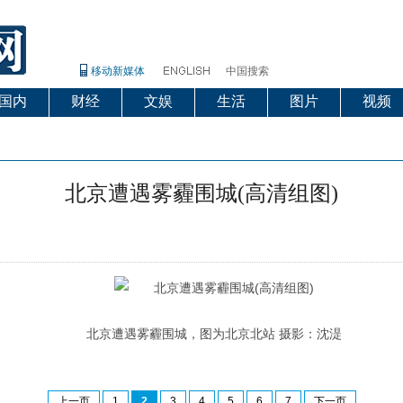
移动新媒体
中国搜索
国内
财经
文娱
生活
图片
视频
北京遭遇雾霾围城(高清组图)
北京遭遇雾霾围城，图为北京北站 摄影：沈湜
上一页
1
2
3
4
5
6
7
下一页