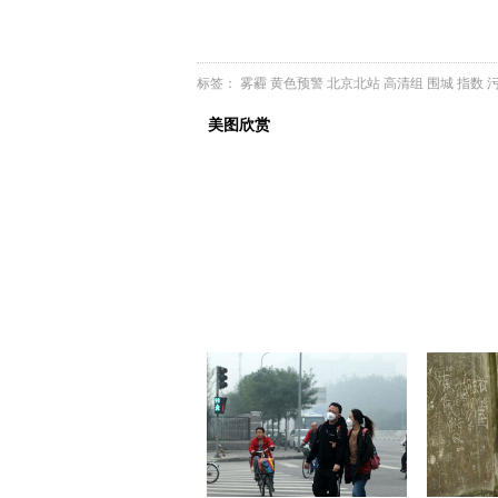
标签：
雾霾
黄色预警
北京北站
高清组
围城
指数
美图欣赏