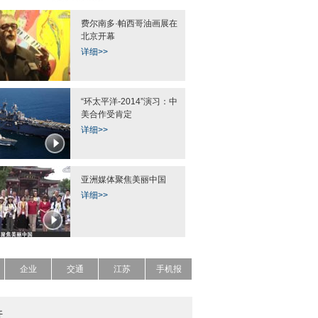
费尔南多·帕西哥油画展在
北京开幕
详细>>
“环太平洋-2014”演习：中
美合作受肯定
详细>>
亚洲媒体聚焦美丽中国
详细>>
企业
交通
江苏
手机报
开