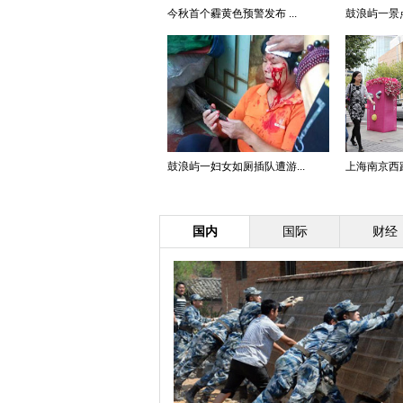
今秋首个霾黄色预警发布 ...
鼓浪屿一景点
鼓浪屿一妇女如厕插队遭游...
上海南京西路现
国内
国际
财经