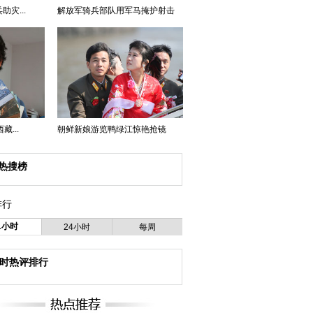
灾...
解放军骑兵部队用军马掩护射击
...
朝鲜新娘游览鸭绿江惊艳抢镜
热搜榜
排行
1小时
24小时
每周
小时热评排行