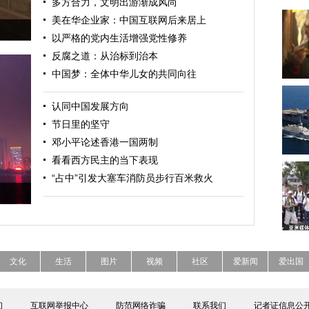
多方合力，文明出游渐成风尚
美在华企业家：中国互联网后来居上
以严格的党内生活增强党性修养
反腐之道：从治标到治本
中国梦：全体中华儿女的共同向往
认同中国发展方向
节日里的坚守
邓小平论述香港一国两制
看看西方民主的当下表现
“占中”引发大塞车消防员步行百米救火
文化
生活
图片
视频
社区
爱新闻
爱出国
们
互联网举报中心
防范网络诈骗
联系我们
记者证信息公