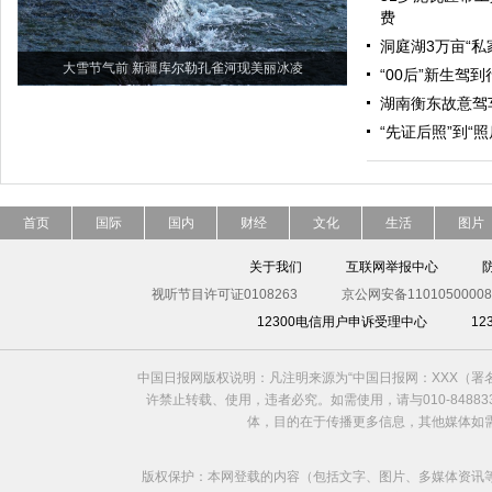
费
洞庭湖3万亩“私
大雪节气前 新疆库尔勒孔雀河现美丽冰凌
“00后”新生驾
湖南衡东故意驾
“先证后照”到“
首页
国际
国内
财经
文化
生活
图片
关于我们
互联网举报中心
视听节目许可证0108263
京公网安备11010500008
12300电信用户申诉受理中心
1
中国日报网版权说明：凡注明来源为“中国日报网：XXX（
许禁止转载、使用，违者必究。如需使用，请与010-8488
体，目的在于传播更多信息，其他媒体如
版权保护：本网登载的内容（包括文字、图片、多媒体资讯