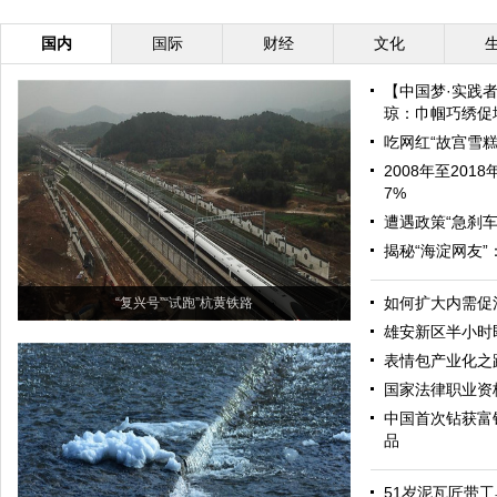
国内
国际
财经
文化
【中国梦·实践
琼：巾帼巧绣促增
吃网红“故宫雪糕
2008年至20
7%
遭遇政策“急刹车
揭秘“海淀网友
如何扩大内需促
“复兴号”“试跑”杭黄铁路
雄安新区半小时
表情包产业化之
国家法律职业资
中国首次钻获富
品
51岁泥瓦匠带工