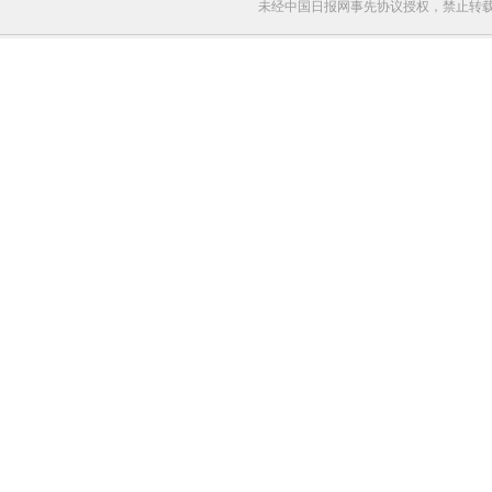
未经中国日报网事先协议授权，禁止转载使用。给