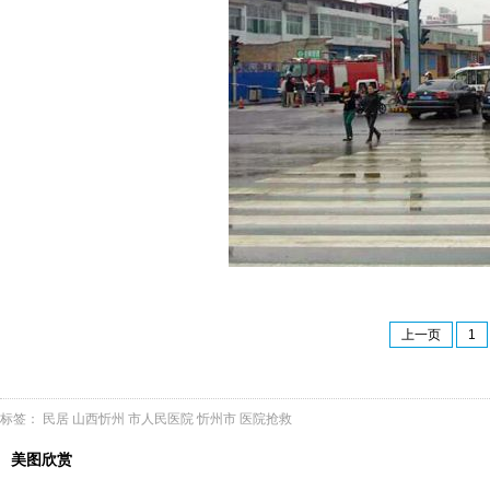
上一页
1
标签：
民居
山西忻州
市人民医院
忻州市
医院抢救
美图欣赏