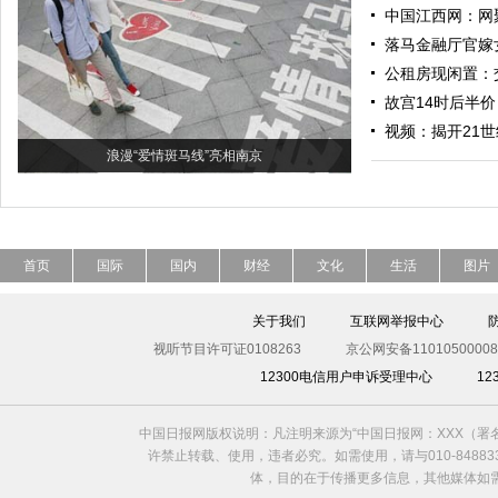
中国江西网：网
落马金融厅官嫁女
公租房现闲置：
故宫14时后半
视频：揭开21
浪漫“爱情斑马线”亮相南京
首页
国际
国内
财经
文化
生活
图片
关于我们
互联网举报中心
视听节目许可证0108263
京公网安备11010500008
12300电信用户申诉受理中心
1
中国日报网版权说明：凡注明来源为“中国日报网：XXX（
许禁止转载、使用，违者必究。如需使用，请与010-8488
体，目的在于传播更多信息，其他媒体如