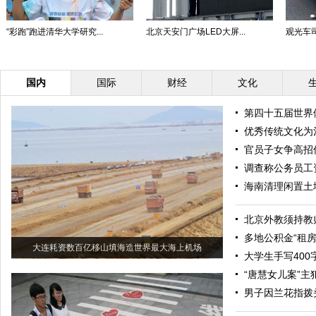
“彩跑”跑进清华大学研究...
北京天安门广场LED大屏...
观光车司
国内
国际
财经
文化
第四十五届世界
优秀传统文化为
官员子女争高招
调查称公务员工资
海南清理闲置土地
北京外教须持教
多地公积金“租房
大连耗资数百亿移山填海造世界最大海上机场
大学生手写400
“唐慧女儿案”
男子因兰花指拨