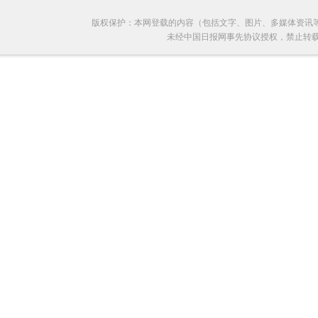
版权保护：本网登载的内容（包括文字、图片、多媒体资讯
未经中国日报网事先协议授权，禁止转载使用。给