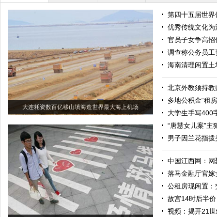
第四十五届世界
优秀传统文化为
官员子女争高招
调查称公务员工资
海南清理闲置土地
北京外教须持教
多地公积金“租房
大连耗资数百亿移山填海造世界最大海上机场
大学生手写400
“唐慧女儿案”
男子因兰花指拨
中国江西网：网
落马金融厅官嫁女
公租房现闲置：
故宫14时后半
视频：揭开21