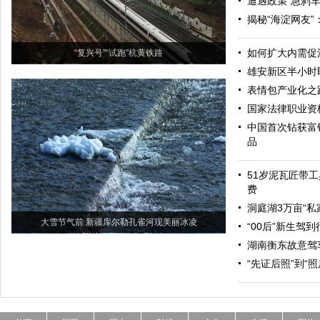
遭遇政策“急刹车
揭秘“海淀网友
如何扩大内需促
“复兴号”“试跑”杭黄铁路
雄安新区半小时
表情包产业化之
国家法律职业资
中国首次钻获富
品
51岁泥瓦匠带工
费
洞庭湖3万亩“私
大雪节气前 新疆库尔勒孔雀河现美丽冰凌
“00后”新生驾
湖南衡东故意驾
“先证后照”到“