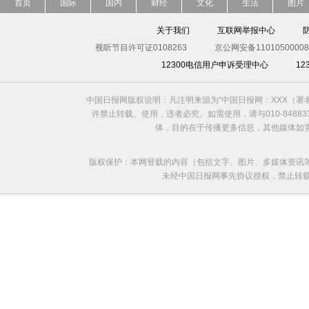
首页
国际
国内
财经
文化
生活
图片
关于我们
互联网举报中心
视听节目许可证0108263
京公网安备11010500008
12300电信用户申诉受理中心
1
中国日报网版权说明：凡注明来源为“中国日报网：XXX（
许禁止转载、使用，违者必究。如需使用，请与010-8488
体，目的在于传播更多信息，其他媒体如
版权保护：本网登载的内容（包括文字、图片、多媒体资讯
未经中国日报网事先协议授权，禁止转载使用。给