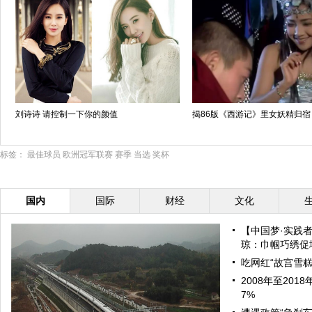
刘诗诗 请控制一下你的颜值
揭86版《西游记》里女妖精归宿
标签：
最佳球员
欧洲冠军联赛
赛季
当选
奖杯
国内
国际
财经
文化
【中国梦·实践
琼：巾帼巧绣促增
吃网红“故宫雪糕
2008年至20
7%