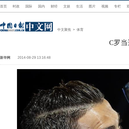
首页
时政
国际
国内
财经
文娱
生活
图片
视频
专栏
中文聚焦
>
体育
C罗
新华网
2014-08-29 13:16:48