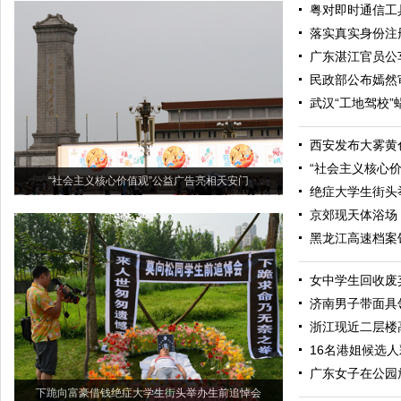
粤对即时通信工
落实真实身份注
广东湛江官员公
民政部公布嫣然
武汉“工地驾校
西安发布大雾黄
“社会主义核心
“社会主义核心价值观”公益广告亮相天安门
绝症大学生街头
京郊现天体浴场
黑龙江高速档案
女中学生回收废
济南男子带面具领
浙江现近二层楼
16名港姐候选
广东女子在公园
下跪向富豪借钱绝症大学生街头举办生前追悼会