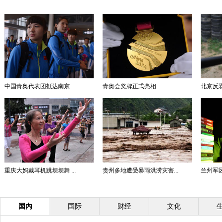
中国青奥代表团抵达南京
青奥会奖牌正式亮相
北京反恐
重庆大妈戴耳机跳坝坝舞 ...
贵州多地遭受暴雨洪涝灾害...
兰州军
国内
国际
财经
文化