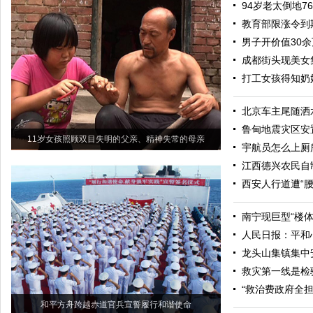
94岁老太倒地7
教育部限涨令到
男子开价值30
成都街头现美女
打工女孩得知奶
北京车主尾随洒
鲁甸地震灾区安
11岁女孩照顾双目失明的父亲、精神失常的母亲
宇航员怎么上厕
江西德兴农民自制
西安人行道遭“腰
南宁现巨型“楼体
人民日报：平和
龙头山集镇集中
救灾第一线是检
“救治费政府全
和平方舟跨越赤道官兵宣誓履行和谐使命