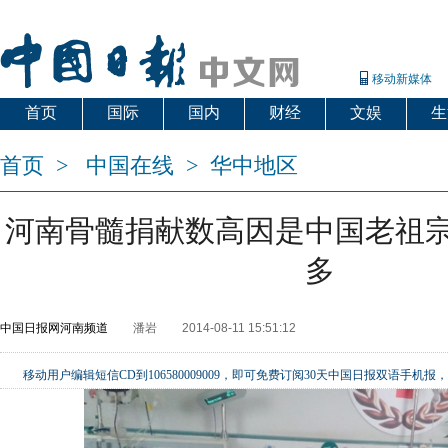
移动新媒体
首页
国际
国内
财经
文娱
生
首页
>
中国在线
>
华中地区
河南骨髓捐献数高因是中国老祖
多
中国日报网河南频道
潘岩
2014-08-11 15:51:12
移动用户编辑短信CD到106580009009，即可免费订阅30天中国日报双语手