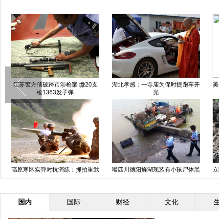
头下的绝美南极大陆
65只“史努比”亮相上海街头
吉林：居民留住山上
清组图)
可走每日“攀绳
之路2014”极限长
杭州一汽车店里卖直升机 售价270
【地震特刊】守在鲁
跑
万
生
国内
国际
财经
文化