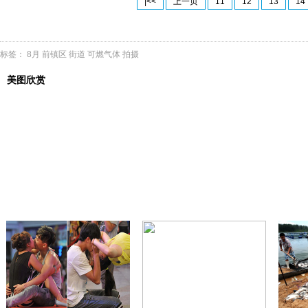
|<<
上一页
11
12
13
14
标签：
8月
前镇区
街道
可燃气体
拍摄
美图欣赏