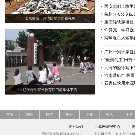
西安北郊土堆里
杭州“7·5公交
山东郯城一河湾出现大面积死鱼
重庆轻轨穿楼过
许其亮：学好强
网曝近百人聚集
广州一男子家庭
“最美岛主”田
无悔的坚守写下
河南遭63年最
石家庄饮用水源
辽宁考生家长教育厅门前集体下跪
首页
国际
国内
财经
文化
生活
图片
关于我们
互联网举报中心
视听节目许可证0108263
京公网安备11010500008