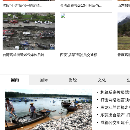
沈阳“七夕”情侣一吻定情...
台湾高雄气爆13小时后仍...
山东郯
台湾高雄街道燃气爆炸后路...
西安“搞晕”驾驶员交通标...
青藏高原
国内
国际
财经
文化
构筑反宗教极端
打击网络谣言须
黑龙江兰西枪击
东莞出台最严“扫
成都公交组建千