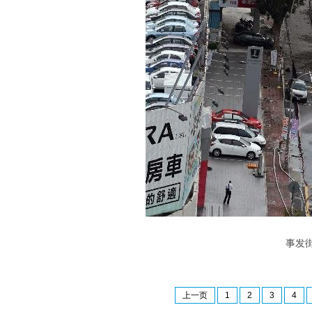
事发街道
上一页
1
2
3
4