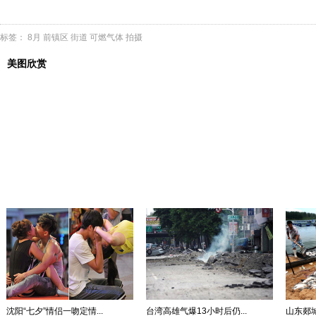
标签：
8月
前镇区
街道
可燃气体
拍摄
美图欣赏
沈阳“七夕”情侣一吻定情...
台湾高雄气爆13小时后仍...
山东郯