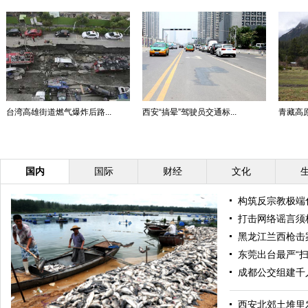
台湾高雄街道燃气爆炸后路...
西安“搞晕”驾驶员交通标...
青藏高原
国内
国际
财经
文化
构筑反宗教极端
打击网络谣言须
黑龙江兰西枪击
东莞出台最严“扫
成都公交组建千
西安北郊土堆里