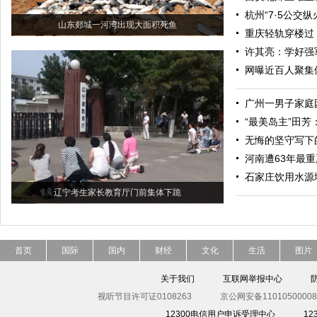
杭州“7·5公交
山东郯城一河湾出现大面积死鱼
重庆轻轨穿楼过
许其亮：学好强
网曝近百人聚集
广州一男子家庭
“最美岛主”田
无悔的坚守写下
河南遭63年最
石家庄饮用水源
辽宁考生家长教育厅门前集体下跪
首页
国际
国内
财经
文化
生活
图片
关于我们
互联网举报中心
视听节目许可证0108263
京公网安备11010500008
12300电信用户申诉受理中心
1