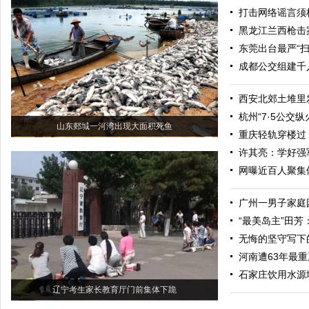
打击网络谣言须
黑龙江兰西枪击
东莞出台最严“扫
成都公交组建千
西安北郊土堆里
杭州“7·5公交
山东郯城一河湾出现大面积死鱼
重庆轻轨穿楼过
许其亮：学好强
网曝近百人聚集
广州一男子家庭
“最美岛主”田
无悔的坚守写下
河南遭63年最
石家庄饮用水源
辽宁考生家长教育厅门前集体下跪