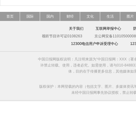
首页
国际
国内
财经
文化
生活
图片
关于我们
互联网举报中心
视听节目许可证0108263
京公网安备11010500008
12300电信用户申诉受理中心
1
中国日报网版权说明：凡注明来源为“中国日报网：XXX（
许禁止转载、使用，违者必究。如需使用，请与010-8488
体，目的在于传播更多信息，其他媒体如
版权保护：本网登载的内容（包括文字、图片、多媒体资讯
未经中国日报网事先协议授权，禁止转载使用。给