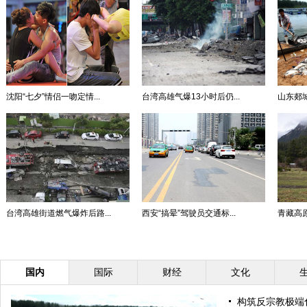
沈阳“七夕”情侣一吻定情...
台湾高雄气爆13小时后仍...
山东郯
台湾高雄街道燃气爆炸后路...
西安“搞晕”驾驶员交通标...
青藏高原
国内
国际
财经
文化
构筑反宗教极端