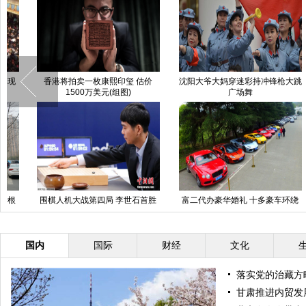
沈阳大爷大妈穿迷彩持冲锋枪大跳
江西高速一货车自燃 百万货物燃
广场舞
烧殆尽
富二代办豪华婚礼 十多豪车环绕
探秘网红经济下的“萝莉”女主播的
坝坝宴人数超二千
日常生活
国内
国际
财经
文化
落实党的治藏方
甘肃推进内贸发