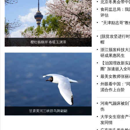
北京冬奥会带中
食药监总局：我
评估
"天津励志哥"
[脱贫攻坚进行
帽
樱红杨柳岸 春暖玉渊潭
浙江颁发科技大奖
研成果惠民生
【治国理政新实
圈" 加速嵌入全
最美女教师张丽
外眼看中国：“同
湄合作上台阶
河南气蹦床被刮飞
伤
甘肃黄河三峡群鸟舞翩翩
大学女生宿舍产
发同情