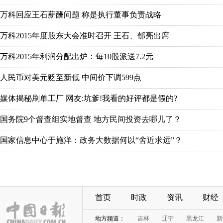
万科回应王石薪酬问题 称是执行董事负责战略
万科2015年度股东大会准时召开 王石、郁亮出席
万科2015年利润分配出炉：每10股派送7.2元
人民币对美元贬至新低 中间价下调599点
媒体揭秘刷单工厂 网友:坑爹!我看的好评都是假的?
国务院9个督查组实地督查 地方民间投资去哪儿了？
国家信息中心于施洋：政务大数据何以“舍近求远”？
首页
时政
资讯
财经
地方频道：
吉林
辽宁
黑龙江
新