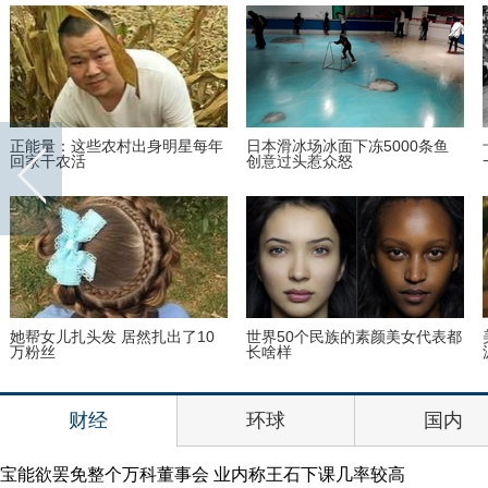
陪新女友在加拿大家中“宅”一周
世界上最老的民族正在面临文化
哈里王子找到真爱了？
危机
古装最美“眉心坠”造型，她艳压
刘涛蜡像揭幕 “霓凰郡主”造型简
贾静雯夺冠
直太像
财经
环球
国内
宝能欲罢免整个万科董事会 业内称王石下课几率较高