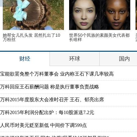
她帮女儿扎头发 居然扎出了10
世界50个民族的素颜美女代表都
万粉丝
长啥样
财经
环球
国内
宝能欲罢免整个万科董事会 业内称王石下课几率较高
万科回应王石薪酬问题 称是执行董事负责战略
万科2015年度股东大会准时召开 王石、郁亮出席
万科2015年利润分配出炉：每10股派送7.2元
人民币对美元贬至新低 中间价下调599点