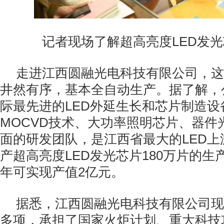
记者现场了解超高亮度
LED
发光
走进江西圆融光电科技有限公司，这
井然有序，基本全自动生产。据了解，
际最先进的
LED
外延生长和芯片制造设
MOCVD
技术、大功率照明芯片、器件
面的研发团队，是江西省最大的
LED
上
产超高亮度
LED
发光芯片
180
万片的生
年可实现产值
2
亿元。
据悉，江西圆融光电科技有限公司现
多项，承担了国家火炬计划、重大科技