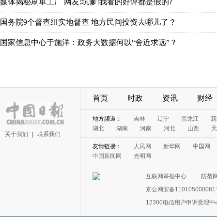
媒体揭秘刷单工厂 网友:坑爹!我看的好评都是假的?
国务院9个督查组实地督查 地方民间投资去哪儿了？
国家信息中心于施洋：政务大数据何以“舍近求远”？
首页
时政
资讯
财经
地方频道：
吉林
辽宁
黑龙江
新
湖北
湖南
河南
河北
山西
天
关于我们
|
联系我们
友情链接：
人民网
新华网
中国网
中国新闻网
光明网
互联网举报中心
防范
京公网安备11010500008
12300电信用户申诉受理中