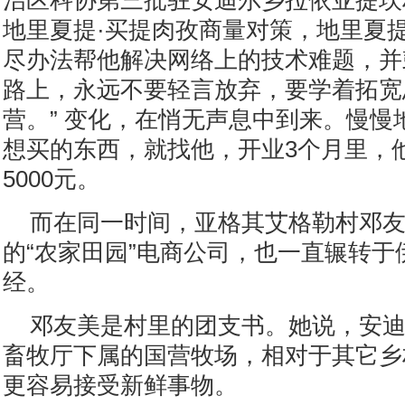
治区科协第三批驻安迪尔乡拉依亚提坎
地里夏提·买提肉孜商量对策，地里夏提
尽办法帮他解决网络上的技术难题，并
路上，永远不要轻言放弃，要学着拓宽
营。” 变化，在悄无声息中到来。慢慢
想买的东西，就找他，开业3个月里，
5000元。
而在同一时间，亚格其艾格勒村邓
的“农家田园”电商公司，也一直辗转于
经。
邓友美是村里的团支书。她说，安
畜牧厅下属的国营牧场，相对于其它乡
更容易接受新鲜事物。