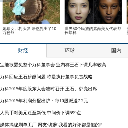
古装最美“眉心坠”造型，她艳压
刘涛蜡像揭幕 “霓凰郡主”造型简
贾静雯夺冠
直太像
财经
环球
国内
宝能欲罢免整个万科董事会 业内称王石下课几率较高
万科回应王石薪酬问题 称是执行董事负责战略
万科2015年度股东大会准时召开 王石、郁亮出席
万科2015年利润分配出炉：每10股派送7.2元
人民币对美元贬至新低 中间价下调599点
媒体揭秘刷单工厂 网友:坑爹!我看的好评都是假的?