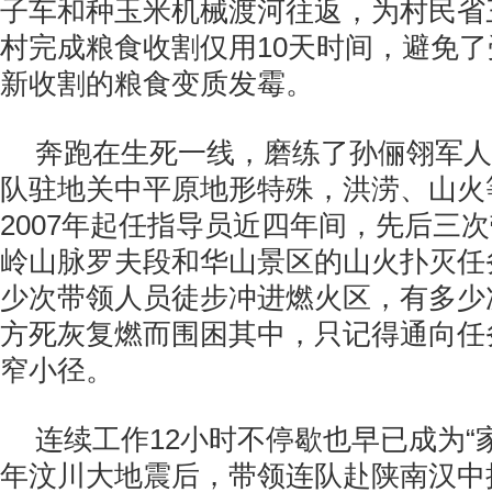
子车和种玉米机械渡河往返，为村民省
村完成粮食收割仅用10天时间，避免
新收割的粮食变质发霉。
奔跑在生死一线，磨练了孙俪翎军人
队驻地关中平原地形特殊，洪涝、山火
2007年起任指导员近四年间，先后三
岭山脉罗夫段和华山景区的山火扑灭任
少次带领人员徒步冲进燃火区，有多少
方死灰复燃而围困其中，只记得通向任
窄小径。
连续工作12小时不停歇也早已成为“家
年汶川大地震后，带领连队赴陕南汉中