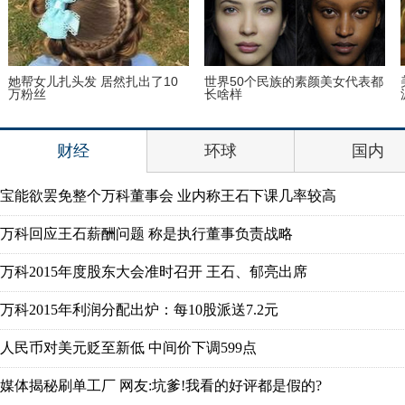
古装最美“眉心坠”造型，她艳压
刘涛蜡像揭幕 “霓凰郡主”造型简
贾静雯夺冠
直太像
财经
环球
国内
宝能欲罢免整个万科董事会 业内称王石下课几率较高
万科回应王石薪酬问题 称是执行董事负责战略
万科2015年度股东大会准时召开 王石、郁亮出席
万科2015年利润分配出炉：每10股派送7.2元
人民币对美元贬至新低 中间价下调599点
媒体揭秘刷单工厂 网友:坑爹!我看的好评都是假的?