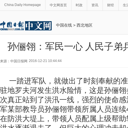
China Daily Homepage
中文网首页
时政
资讯
财经
生
中国在线
>
西北地区
孙俪翎：军民一心 人民子弟
2016-12-21 10:44:44
来源：中国日报网
一踏进军队，就做出了时刻奉献的准备
驻地罗夫河发生洪水险情，这是孙俪翎
次真正站到了洪汛一线，强烈的使命感
军某部教导员孙俪翎带领所属人员连续
在防洪大堤上，带领人员配属上级帮助