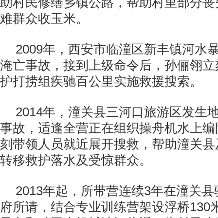
助村民修缮乡镇公路，帮助村里部分丧
难群众收玉米。
2009年，西安市临潼区新丰镇河水
淹亡事故，接到上级命令后，孙俪翎立
护打捞组疾驰百公里实施救援搜索。
2014年，潼关县三河口旅游区发生
事故，适逢全营正在组织操舟机水上编
刻带领人员就近展开搜救，帮助潼关县
转移救护落水及受惊群众。
2013年起，所带营连续3年在潼关
府所请，结合专业训练营架设浮桥130