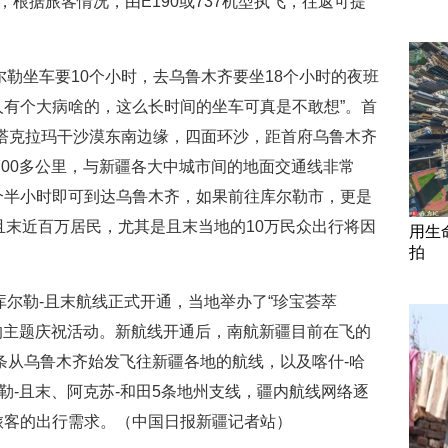
根据旅客情况，由E190或737机型执飞，往返可提
尔勒坐车要10个小时，去乌鲁木齐要坐18个小时的夜班
有个大病啥的，这么长时间的坐车可真是不敢想”。首
塔克拉玛干沙漠东南边缘，四面环沙，距首府乌鲁木齐
700多公里，与新疆各大中城市间的地面交通线非常
个半小时即可到达乌鲁木齐，如果前往库尔勒市，更是
且末近百万居民，尤其是且末当地的10万民众出行将因
用生
拍
库尔勒-且末航线正式开通，当地举办了“珍宝荟萃
等的主题庆祝活动。新航线开通后，南航新疆目前在飞的
3条从乌鲁木齐始发飞往新疆各地的航线，以及喀什-哈
勒-且末、阿克苏-和田5条地州支线，疆内航线网络逐
旅客的出行需求。（中国日报新疆记者站）