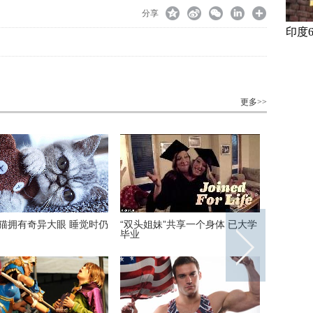
分享
印度
更多>>
猫拥有奇异大眼 睡觉时仍
“双头姐妹”共享一个身体 已大学
正能量：
毕业
回家干农