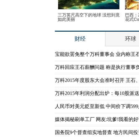
迈阿密一机场出现巨型UFO
三万英尺高空下的地球 没想到竟
巴西：
如此美丽
花式Co
财经
环球
宝能欲罢免整个万科董事会 业内称王
万科回应王石薪酬问题 称是执行董事
万科2015年度股东大会准时召开 王石
万科2015年利润分配出炉：每10股派送7
人民币对美元贬至新低 中间价下调599
媒体揭秘刷单工厂 网友:坑爹!我看的好
国务院9个督查组实地督查 地方民间