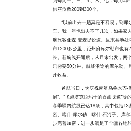
为每周一、三、五、六、七，每周5班，
供座位数200到300个。
“以前出去一趟真是不容易，到库
车。我一年也出去不了几次，如果家人
航旅客亚森·麦麦提说道。且末县地处
市1200多公里，距州府库尔勒市也有
长。新航线开通后，从且末出发，两
只需要50分钟。航线沿途的库尔勒、
此收益。
首航当日，为庆祝南航乌鲁木齐-
展”、“飞越塔克拉玛干的香甜味道”
冬季疆内航线已达18条，其中包括1
密、喀什-库尔勒、喀什-石河子、库尔
步完善加密，进一步满足了全疆各地