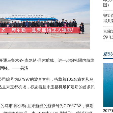
图）
曾经
得几
京籍
荡山
精彩
式开通乌鲁木齐-库尔勒-且末航线，进一步织密疆内航线
网络。——吴涛
公司编号为B7997的波音客机，搭载着105名旅客从乌
抵达且末玉都机场，标志着且末玉都机场扩建后的首条民
乌市-库尔勒-且末航线的航班号为CZ6677/8，班期
20