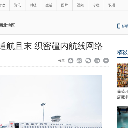
时政
资讯
财经
生活
图片
视频
专栏
双语
西北地区
移
日通航且末 织密疆内航线网络
精彩
分享
葡萄
店藏