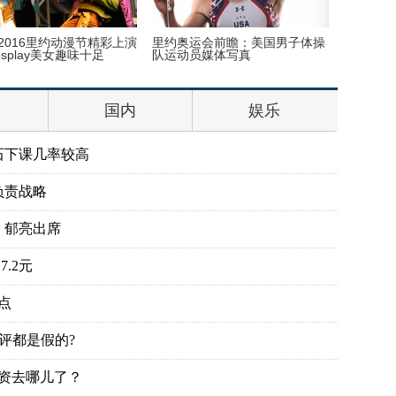
2016里约动漫节精彩上演
里约奥运会前瞻：美国男子体操
她帮女儿
splay美女趣味十足
队运动员媒体写真
万粉丝
国内
娱乐
石下课几率较高
负责战略
、郁亮出席
.2元
点
评都是假的?
投资去哪儿了？