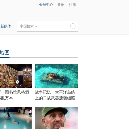
会员中心
登录
注册
动新媒体
中国搜索
热图
牙一图书馆风格酒
战争记忆：太平洋岛屿
书数万本
上的二战武器遗骸组照