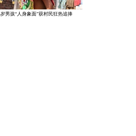
6岁男孩“人身象面”获村民狂热追捧
这些农村出身明星每年
日本滑冰场冰面下冻5000条鱼
卡斯特罗不
活
创意过头惹众怒
一名优秀运