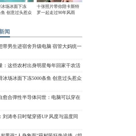
滑冰场冰面下冻
十张照片带你陪卡斯特
0条鱼 创意过头惹众
罗一起走过90年风雨
新闻
想带男生进宿舍升级电脑 宿管大妈统一
量：这些农村出身明星每年回家干农活
滑冰场冰面下冻5000条鱼 创意过头惹众
自愈合弹性半导体问世：电脑可以穿在
：刘涛冬日时髦穿搭UP 风度与温度同
6岁男孩“人身象面”获村民狂热追捧（组