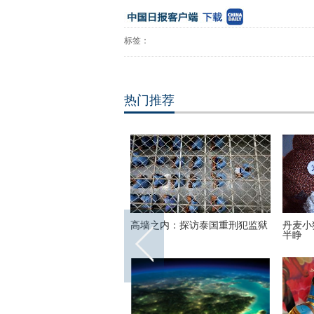
标签：
热门推荐
上线！刘涛受邀出席巴黎时
高墙之内：探访泰国重刑犯监狱
丹麦小
酷帅启程
半睁