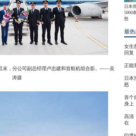
日本
500
怒
最热
女生
回复
正能
航且末，分公司副总经理卢忠建和首航机组合影。——吴
涛摄
日本
怒
首个
身上
高清
在
印度