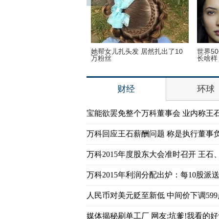
奥运会前瞻：美国男子体操
她帮女儿扎头发 居然扎出了10
世界5
动员媒体写真
万粉丝
长啥样
财经
环球
宝能欲罢免整个万科董事会 业内称王
万科回应王石薪酬问题 称是执行董事
万科2015年度股东大会准时召开 王石
万科2015年利润分配出炉：每10股派送7
人民币对美元贬至新低 中间价下调599
媒体揭秘刷单工厂 网友:坑爹!我看的好