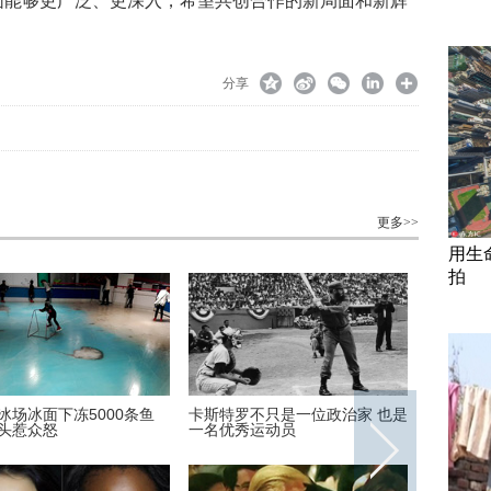
围能够更广泛、更深入，希望共创合作的新局面和新辉
分享
更多>>
用生
拍
冰场冰面下冻5000条鱼
卡斯特罗不只是一位政治家 也是
陪新女友
头惹众怒
一名优秀运动员
哈里王子
tacheme
border="
height="