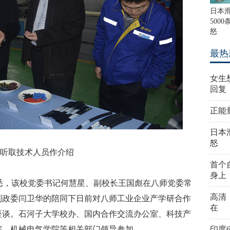
日本
500
怒
最热
女生
回复
正能
日本
怒
听取技术人员作介绍
首个
身上
获悉，该校党委书记何慧星、副校长王国彪在八师党委常
高清
副政委闫卫华的陪同下日前对八师工业企业产学研合作
在
座谈。石河子大学校办、国内合作交流办公室、科技产
院、机械电气学院等相关部门领导参加。
印度