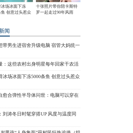
滑冰场冰面下冻
十张照片带你陪卡斯特
0条鱼 创意过头惹众
罗一起走过90年风雨
新闻
想带男生进宿舍升级电脑 宿管大妈统一
量：这些农村出身明星每年回家干农活
滑冰场冰面下冻5000条鱼 创意过头惹众
自愈合弹性半导体问世：电脑可以穿在
：刘涛冬日时髦穿搭UP 风度与温度同
6岁男孩“人身象面”获村民狂热追捧（组