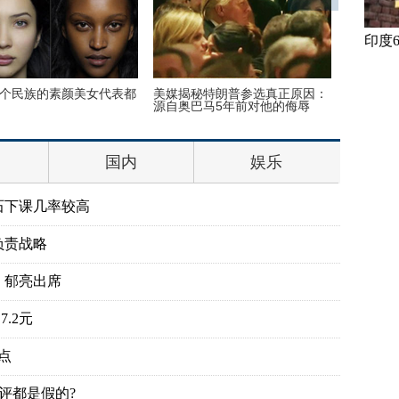
美国迈阿
印度
0个民族的素颜美女代表都
美媒揭秘特朗普参选真正原因：
源自奥巴马5年前对他的侮辱
国内
娱乐
石下课几率较高
负责战略
、郁亮出席
.2元
点
评都是假的?