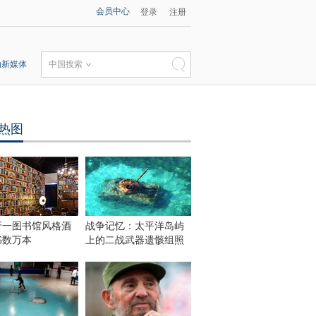
会员中心
登录
注册
动新媒体
中国搜索
热图
牙一图书馆风格酒
战争记忆：太平洋岛屿
书数万本
上的二战武器遗骸组照