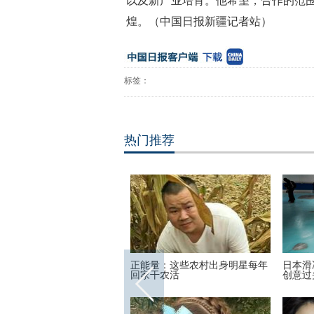
以及新产业培育。他希望，合作的范
煌。（中国日报新疆记者站）
标签：
热门推荐
头姐妹”共享一个身体 已大学
正能量：这些农村出身明星每年
日本滑
回家干农活
创意过