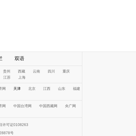
栏
双语
贵州
西藏
云南
四川
重庆
江苏
上海
济网
天津
北京
江西
山东
福建
济网
中国台湾网
中国西藏网
央广网
许可证0108263
28878号