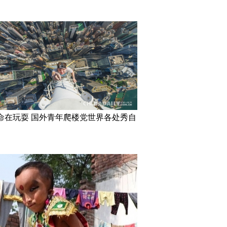
命在玩耍 国外青年爬楼党世界各处秀自
在加拿大家中“宅”一周
找到
nt/png/site1/20160808/64006a47a303191265bf08.png"
0" width="200"
130"/>