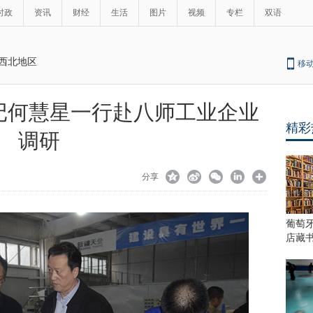
时政
资讯
财经
生活
图片
视频
专栏
双语
西北地区
移
记何慧星一行赴八师工业企业
精彩
调研
分享
葡萄
店藏