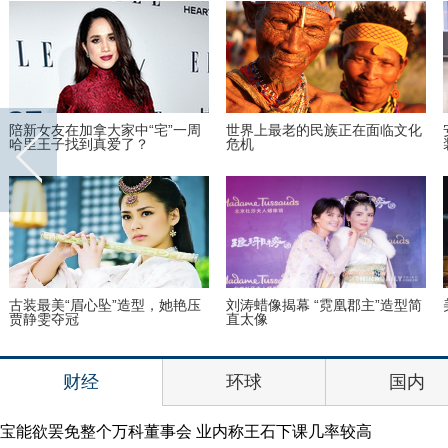
陪新女友在加拿大家中“宅”一周
世界上最老的民族正在面临文化
哈里王子找到真爱了？
危机
古装最美“眉心坠”造型，她艳压
刘涛蜡像揭幕 “霓凰郡主”造型简
贾静雯夺冠
直太像
财经
环球
国内
宝能欲罢免整个万科董事会 业内称王石下课几率较高