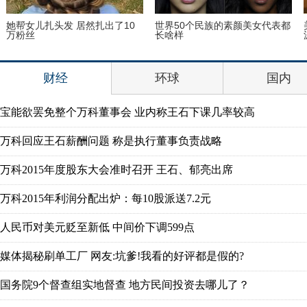
她帮女儿扎头发 居然扎出了10
世界50个民族的素颜美女代表都
美
万粉丝
长啥样
源
财经
环球
国内
宝能欲罢免整个万科董事会 业内称王石下课几率较高
万科回应王石薪酬问题 称是执行董事负责战略
万科2015年度股东大会准时召开 王石、郁亮出席
万科2015年利润分配出炉：每10股派送7.2元
人民币对美元贬至新低 中间价下调599点
媒体揭秘刷单工厂 网友:坑爹!我看的好评都是假的?
国务院9个督查组实地督查 地方民间投资去哪儿了？