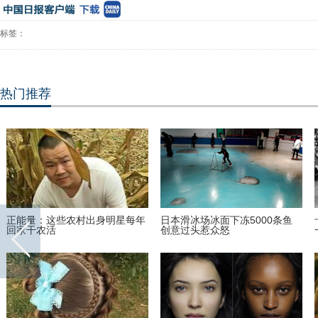
标签：
热门推荐
正能量：这些农村出身明星每年
日本滑冰场冰面下冻5000条鱼
卡
回家干农活
创意过头惹众怒
一